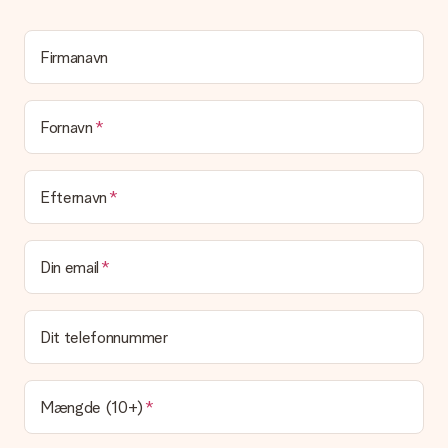
personlig besked på dette kort, så modtageren vil vide præcis,
hvem du skal takke for denne dejlige overraskelse.
Firmanavn
Er min gave indpakket?
I øjeblikket har vi (endnu) ikke en gaveindpakningstjeneste til
at pakke din gave. Vi leverer vores gaver i en festlig
emballage. Det betyder, at din gave er klar til at blive givet,
Fornavn
eller at den kan sendes direkte til modtageren.
Leveringstid, leveringsmuligheder og
Efternavn
leveringsomkostninger
Kan jeg vælge en leveringsdato?
Din email
Det er ikke muligt at vælge en bestemt leveringsdato.
Hvad er leveringstiden, og hvornår modtager jeg min
gave?
Dit telefonnummer
Leveringstiden findes på gavens produktside. Du kan stole på,
at vores postfirma leverer din gave på denne dag.
Hvilke leveringsmuligheder kan jeg vælge?
Mængde (10+)
I øjeblikket er det ikke (endnu) muligt at vælge en
leveringsindstilling. Den gave, du vil bestille, sendes enten som