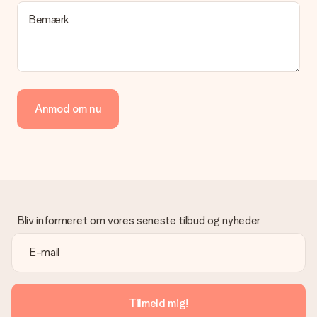
en pakke eller som postkasse levering. Vil du gerne vide
Bemærk
hvilken måde din ordre sendes på? Kontakt venligst vores
kundeservice.
Betaling
Hvordan kan jeg betale min ordre?
Vi tilbyder følgende betalingsmetoder: Dankort, Paypal,
Anmod om nu
kreditkort, faktura via Klarna eller bankoverførsel. I tilfælde af
manuel betaling overførsel, skal du tage højde for en ekstra 3
dage til levering af din gave.
Gave modtaget
Hvad hvis gaven ikke er helt til min smag?
Vi beklager dybt, at din gave ikke er faldet i din smag. Kontakt
venligst vores kundeservice, de hjælper gerne med at finde en
Bliv informeret om vores seneste tilbud og nyheder
passende løsning.
Er fakturaen sendt sammen med ordren?
Ingen faktura sendes med din ordre. Du modtager altid
fakturaen i bekræftelsesemailen, og du kan altid finde den i din
MySurprise-konto. Det betyder at du kan få gaven leveret
Tilmeld mig!
direkte til modtageren, hvilket gør det til en sand