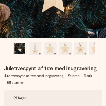
billede af dig eller en besked, der går lige i hendes hjerte.
Intet besvær men udelukkende en masse kærlighed i
øjeblikket.
Juletræspynt af træ med indgravering
Juletræspynt af træ med indgravering – Stjerne – 6 stk.
85
stemmer
På lager