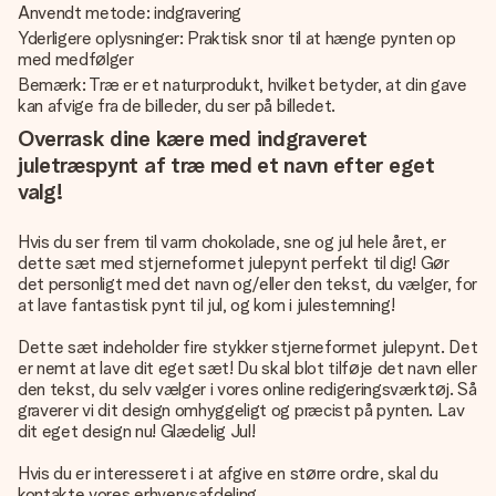
Anvendt metode: indgravering
Yderligere oplysninger: Praktisk snor til at hænge pynten op
med medfølger
Bemærk: Træ er et naturprodukt, hvilket betyder, at din gave
kan afvige fra de billeder, du ser på billedet.
Overrask dine kære med indgraveret
juletræspynt af træ med et navn efter eget
valg!
Hvis du ser frem til varm chokolade, sne og jul hele året, er
dette sæt med stjerneformet julepynt perfekt til dig! Gør
det personligt med det navn og/eller den tekst, du vælger, for
at lave fantastisk pynt til jul, og kom i julestemning!
Dette sæt indeholder fire stykker stjerneformet julepynt. Det
er nemt at lave dit eget sæt! Du skal blot tilføje det navn eller
den tekst, du selv vælger i vores online redigeringsværktøj. Så
graverer vi dit design omhyggeligt og præcist på pynten. Lav
dit eget design nu! Glædelig Jul!
Hvis du er interesseret i at afgive en større ordre, skal du
kontakte vores erhvervsafdeling.