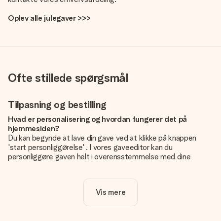
Oplev alle julegaver >>>
Ofte stillede spørgsmål
Tilpasning og bestilling
Hvad er personalisering og hvordan fungerer det på
hjemmesiden?
Du kan begynde at lave din gave ved at klikke på knappen
'start personliggørelse' . I vores gaveeditor kan du
personliggøre gaven helt i overensstemmelse med dine
ønsker: Tilføj dit eget billede og / eller tekst. Hvis du vil, kan
du også vælge et smukt design for at gøre din gave helt unik.
Vis mere
Er personalisering inkluderet i prisen?
Prisen der vises på hjemmesiden omfatter personliggørelse
af din gave. Nice and Easy!