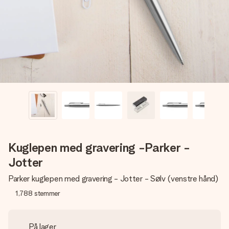
billede af dig eller en besked, der går lige i hendes hjerte.
Intet besvær men udelukkende en masse kærlighed i
øjeblikket.
Kuglepen med gravering -Parker -
Jotter
Parker kuglepen med gravering - Jotter - Sølv (venstre hånd)
1,788
stemmer
På lager