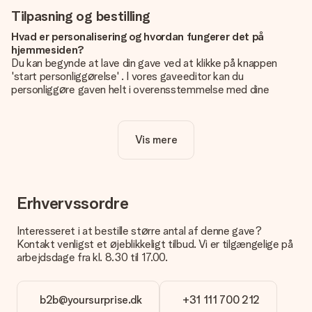
Tilpasning og bestilling
Hvad er personalisering og hvordan fungerer det på
hjemmesiden?
Du kan begynde at lave din gave ved at klikke på knappen
'start personliggørelse' . I vores gaveeditor kan du
personliggøre gaven helt i overensstemmelse med dine
ønsker: Tilføj dit eget billede og / eller tekst. Hvis du vil, kan
du også vælge et smukt design for at gøre din gave helt unik.
Vis mere
Er personalisering inkluderet i prisen?
Prisen der vises på hjemmesiden omfatter personliggørelse
af din gave. Nice and Easy!
Hvordan ved jeg, om mit billede har den rigtige kvalitet?
Erhvervssordre
Vi vil være sikre på, at du er helt tilfreds med din gave. Derfor
er det vigtigt at bruge fotos af høj kvalitet. Hvis du er i tvivl
Interesseret i at bestille større antal af denne gave?
om kvaliteten af dit billede, kan du kontakte vores
Kontakt venligst et øjeblikkeligt tilbud. Vi er tilgængelige på
kundeservice og vedlægge dit foto sammen med den gave,
arbejdsdage fra kl. 8.30 til 17.00.
du er interesseret i at bestille. Så kan de tjekke kvaliteten for
dig!
b2b@yoursurprise.dk
+31 111 700 212
Hvilke formater kan jeg uploade?