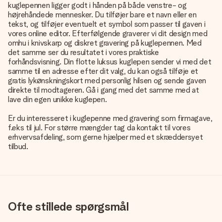
kuglepennen ligger godt i hånden på både venstre- og
højrehåndede mennesker. Du tilføjer bare et navn eller en
tekst, og tilføjer eventuelt et symbol som passer til gaven i
vores online editor. Efterfølgende graverer vi dit design med
omhu i knivskarp og diskret gravering på kuglepennen. Med
det samme ser du resultatet i vores praktiske
forhåndsvisning. Din flotte luksus kuglepen sender vi med det
samme til en adresse efter dit valg, du kan også tilføje et
gratis lykønskningskort med personlig hilsen og sende gaven
direkte til modtageren. Gå i gang med det samme med at
lave din egen unikke kuglepen.
Er du interesseret i kuglepenne med gravering som firmagave,
f.eks til jul. For større mængder tag da kontakt til vores
erhvervsafdeling, som gerne hjælper med et skræddersyet
tilbud.
Ofte stillede spørgsmål