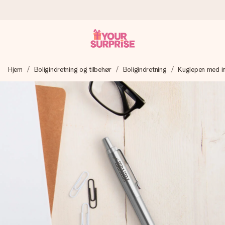
Bestil i dag, sendes inden for 1 hverdag
Hjem
Boligindretning og tilbehør
Boligindretning
Kuglepen med i
Vi laver din gave med omhu og sender den lynhurtigt – så
du kan give den på det helt rette tidspunkt, når den
betyder allermest.
4,7 (baseret på +15.000 anmeldelser)
Vores gaver inspirerer. Kunderne giver os 4,7 på Google
Reviews.
Gratis kort med hilsen
Lav noget særligt i blot få trin – med hendes navn, et