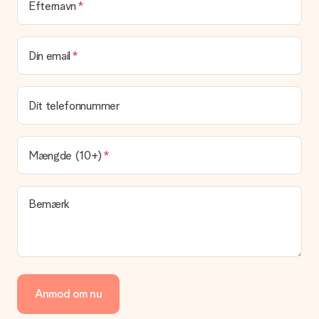
Leveringstid, leveringsmuligheder og
Efternavn
leveringsomkostninger
Kan jeg vælge en leveringsdato?
Din email
Det er ikke muligt at vælge en bestemt leveringsdato.
Hvad er leveringstiden, og hvornår modtager jeg min
gave?
Dit telefonnummer
Leveringstiden findes på gavens produktside. Du kan stole på,
at vores postfirma leverer din gave på denne dag.
Hvilke leveringsmuligheder kan jeg vælge?
Mængde (10+)
I øjeblikket er det ikke (endnu) muligt at vælge en
leveringsindstilling. Den gave, du vil bestille, sendes enten som
en pakke eller som postkasse levering. Vil du gerne vide
Bemærk
hvilken måde din ordre sendes på? Kontakt venligst vores
kundeservice.
Betaling
Hvordan kan jeg betale min ordre?
Vi tilbyder følgende betalingsmetoder: Dankort, Paypal,
Anmod om nu
kreditkort, faktura via Klarna eller bankoverførsel. I tilfælde af
manuel betaling overførsel, skal du tage højde for en ekstra 3