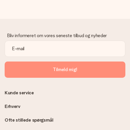
dage til levering af din gave.
Gave modtaget
Hvad hvis gaven ikke er helt til min smag?
Vi beklager dybt, at din gave ikke er faldet i din smag. Kontakt
venligst vores kundeservice, de hjælper gerne med at finde en
Bliv informeret om vores seneste tilbud og nyheder
passende løsning.
Er fakturaen sendt sammen med ordren?
Ingen faktura sendes med din ordre. Du modtager altid
fakturaen i bekræftelsesemailen, og du kan altid finde den i din
MySurprise-konto. Det betyder at du kan få gaven leveret
Tilmeld mig!
direkte til modtageren, hvilket gør det til en sand
overraskelse!
Kunde service
Erhverv
Ofte stillede spørgsmål