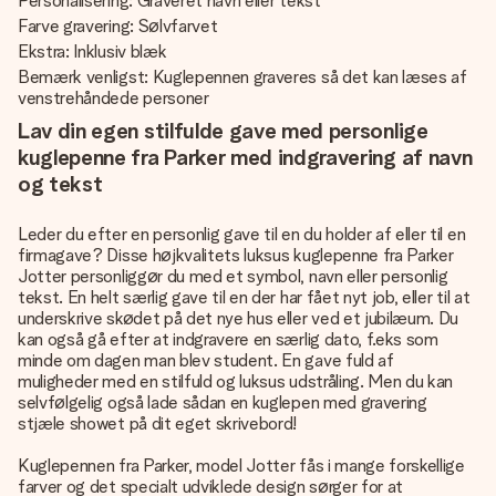
Personalisering: Graveret navn eller tekst
Farve gravering: Sølvfarvet
Ekstra: Inklusiv blæk
Bemærk venligst: Kuglepennen graveres så det kan læses af
venstrehåndede personer
Lav din egen stilfulde gave med personlige
kuglepenne fra Parker med indgravering af navn
og tekst
Leder du efter en personlig gave til en du holder af eller til en
firmagave? Disse højkvalitets luksus kuglepenne fra Parker
Jotter personliggør du med et symbol, navn eller personlig
tekst. En helt særlig gave til en der har fået nyt job, eller til at
underskrive skødet på det nye hus eller ved et jubilæum. Du
kan også gå efter at indgravere en særlig dato, f.eks som
minde om dagen man blev student. En gave fuld af
muligheder med en stilfuld og luksus udstråling. Men du kan
selvfølgelig også lade sådan en kuglepen med gravering
stjæle showet på dit eget skrivebord!
Kuglepennen fra Parker, model Jotter fås i mange forskellige
farver og det specialt udviklede design sørger for at