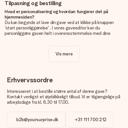
Tilpasning og bestilling
Hvad er personalisering og hvordan fungerer det på
hjemmesiden?
Du kan begynde at lave din gave ved at klikke på knappen
'start personliggørelse' . I vores gaveeditor kan du
personliggøre gaven helt i overensstemmelse med dine
ønsker: Tilføj dit eget billede og / eller tekst. Hvis du vil, kan
du også vælge et smukt design for at gøre din gave helt unik.
Vis mere
Er personalisering inkluderet i prisen?
Prisen der vises på hjemmesiden omfatter personliggørelse
af din gave. Nice and Easy!
Hvordan ved jeg, om mit billede har den rigtige kvalitet?
Erhvervssordre
Vi vil være sikre på, at du er helt tilfreds med din gave. Derfor
er det vigtigt at bruge fotos af høj kvalitet. Hvis du er i tvivl
Interesseret i at bestille større antal af denne gave?
om kvaliteten af dit billede, kan du kontakte vores
Kontakt venligst et øjeblikkeligt tilbud. Vi er tilgængelige på
kundeservice og vedlægge dit foto sammen med den gave,
arbejdsdage fra kl. 8.30 til 17.00.
du er interesseret i at bestille. Så kan de tjekke kvaliteten for
dig!
b2b@yoursurprise.dk
+31 111 700 212
Hvilke formater kan jeg uploade?
Du kan bruge JPG- og PNG-filer til vores editor. Er dette for