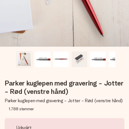
billede af dig eller en besked, der går lige i hendes hjerte.
Intet besvær men udelukkende en masse kærlighed i
øjeblikket.
Parker kuglepen med gravering - Jotter
- Rød (venstre hånd)
Parker kuglepen med gravering - Jotter - Rød (venstre hånd)
1,788
stemmer
Udsolgt