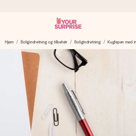
Bestil i dag, sendes inden for 1 hverdag
Hjem
Boligindretning og tilbehør
Boligindretning
Kuglepen med i
Vi laver din gave med omhu og sender den lynhurtigt – så
du kan give den på det helt rette tidspunkt, når den
betyder allermest.
4,7 (baseret på +15.000 anmeldelser)
Vores gaver inspirerer. Kunderne giver os 4,7 på Google
Reviews.
Gratis kort med hilsen
Lav noget særligt i blot få trin – med hendes navn, et