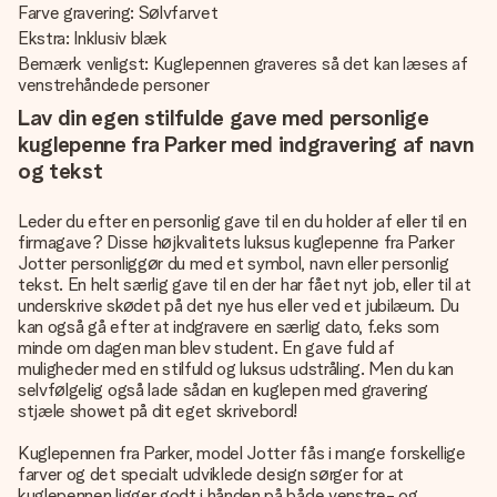
Farve gravering: Sølvfarvet
Ekstra: Inklusiv blæk
Bemærk venligst: Kuglepennen graveres så det kan læses af
venstrehåndede personer
Lav din egen stilfulde gave med personlige
kuglepenne fra Parker med indgravering af navn
og tekst
Leder du efter en personlig gave til en du holder af eller til en
firmagave? Disse højkvalitets luksus kuglepenne fra Parker
Jotter personliggør du med et symbol, navn eller personlig
tekst. En helt særlig gave til en der har fået nyt job, eller til at
underskrive skødet på det nye hus eller ved et jubilæum. Du
kan også gå efter at indgravere en særlig dato, f.eks som
minde om dagen man blev student. En gave fuld af
muligheder med en stilfuld og luksus udstråling. Men du kan
selvfølgelig også lade sådan en kuglepen med gravering
stjæle showet på dit eget skrivebord!
Kuglepennen fra Parker, model Jotter fås i mange forskellige
farver og det specialt udviklede design sørger for at
kuglepennen ligger godt i hånden på både venstre- og