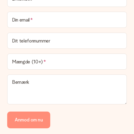
leveringsomkostninger
Kan jeg vælge en leveringsdato?
Din email
Det er ikke muligt at vælge en bestemt leveringsdato.
Hvad er leveringstiden, og hvornår modtager jeg min
gave?
Dit telefonnummer
Leveringstiden findes på gavens produktside. Du kan stole på,
at vores postfirma leverer din gave på denne dag.
Hvilke leveringsmuligheder kan jeg vælge?
Mængde (10+)
I øjeblikket er det ikke (endnu) muligt at vælge en
leveringsindstilling. Den gave, du vil bestille, sendes enten som
en pakke eller som postkasse levering. Vil du gerne vide
Bemærk
hvilken måde din ordre sendes på? Kontakt venligst vores
kundeservice.
Betaling
Hvordan kan jeg betale min ordre?
Vi tilbyder følgende betalingsmetoder: Dankort, Paypal,
Anmod om nu
kreditkort, faktura via Klarna eller bankoverførsel. I tilfælde af
manuel betaling overførsel, skal du tage højde for en ekstra 3
dage til levering af din gave.