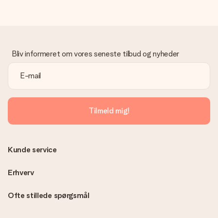
Gave modtaget
Hvad hvis gaven ikke er helt til min smag?
Vi beklager dybt, at din gave ikke er faldet i din smag. Kontakt
venligst vores kundeservice, de hjælper gerne med at finde en
Bliv informeret om vores seneste tilbud og nyheder
passende løsning.
Er fakturaen sendt sammen med ordren?
Ingen faktura sendes med din ordre. Du modtager altid
fakturaen i bekræftelsesemailen, og du kan altid finde den i din
MySurprise-konto. Det betyder at du kan få gaven leveret
Tilmeld mig!
direkte til modtageren, hvilket gør det til en sand
overraskelse!
Kunde service
Erhverv
Ofte stillede spørgsmål