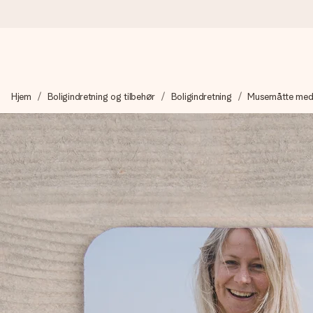
Bestil i dag, sendes inden for 1 hverdag
Hjem
Boligindretning og tilbehør
Boligindretning
Musemåtte med 
Vi laver din gave med omhu og sender den lynhurtigt – så du ka
4,7 (baseret på +15.000 anmeldelser)
Vores gaver inspirerer. Kunderne giver os 4,7 på Google Revie
Gratis kort med hilsen
Lav noget særligt i blot få trin – med hendes navn, et billede 