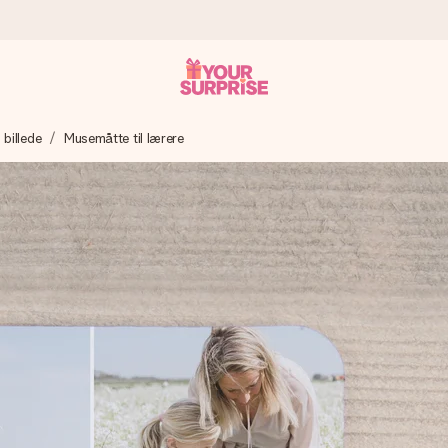
billede
Musemåtte til lærere
n give den på det helt rette tidspunkt, når den betyder allermest.
ws.
af dig eller en besked, der går lige i hendes hjerte. Intet besvær me