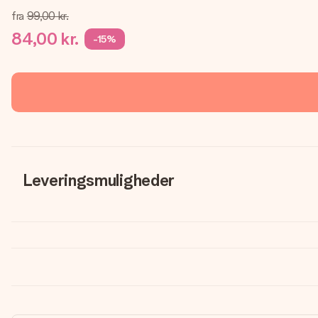
fra
99,00 kr.
84,00 kr.
-15%
Leveringsmuligheder