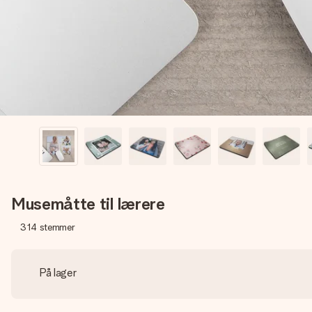
Musemåtte til lærere
314
stemmer
På lager