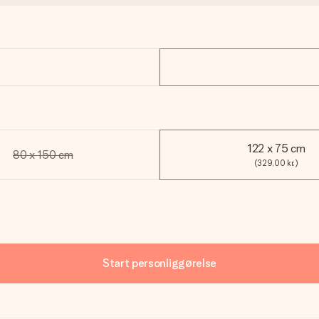
122 x 75 cm
80 x 150 cm
(329,00 kr.)
Start personliggørelse