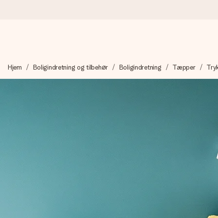
Bestil i dag, sendes inden for 1 hverdag
Hjem
Boligindretning og tilbehør
Boligindretning
Tæpper
Try
Vi laver din gave med omhu og sender den lynhurtigt – så du ka
4,7 (baseret på +15.000 anmeldelser)
Vores gaver inspirerer. Kunderne giver os 4,7 på Google Revie
Gratis kort med hilsen
Lav noget særligt i blot få trin – med hendes navn, et billede 