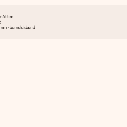
e måtten
t
gummi-bomuldsbund