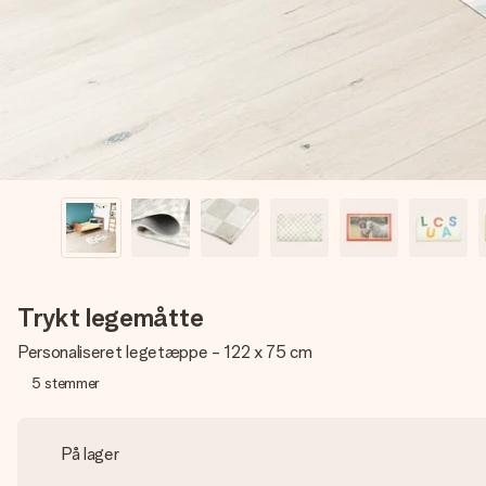
Trykt legemåtte
Personaliseret legetæppe - 122 x 75 cm
5
stemmer
På lager