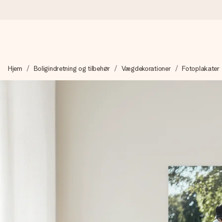
Bestil i dag, sendes inden for 1 hverdag
Hjem
Boligindretning og tilbehør
Vægdekorationer
Fotoplakater
Vi laver din gave med omhu og sender den lynhurtigt – så du ka
4,7 (baseret på +15.000 anmeldelser)
Vores gaver inspirerer. Kunderne giver os 4,7 på Google Revie
Gratis kort med hilsen
Lav noget særligt i blot få trin – med hendes navn, et billede 