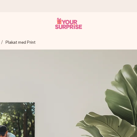
Plakat med Print
n give den på det helt rette tidspunkt, når den betyder allermest.
ws.
af dig eller en besked, der går lige i hendes hjerte. Intet besvær me