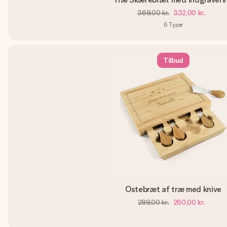
369,00 kr.
332,00 kr.
6
Typer
Tilbud
Ostebræt af træ med knive
289,00 kr.
260,00 kr.