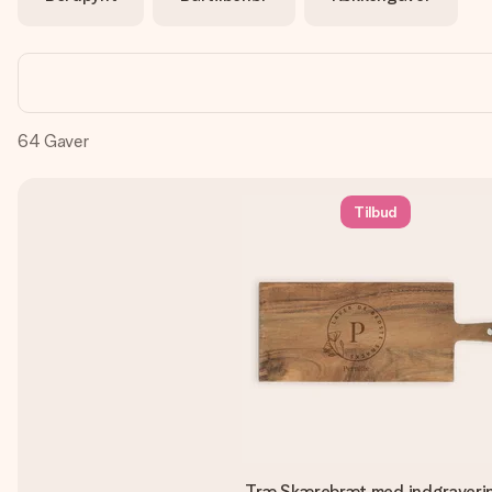
64
Gaver
Tilbud
Træ Skærebræt med indgraveri