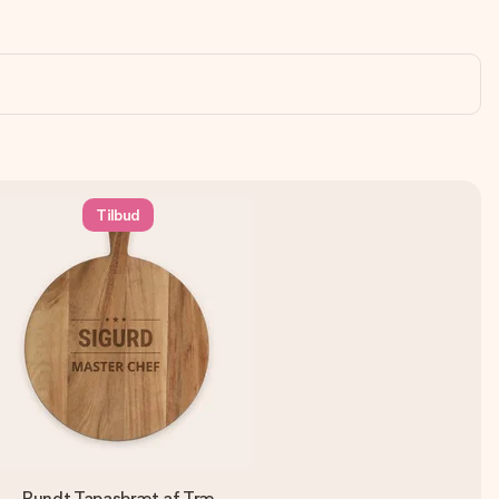
Tilbud
Rundt Tapasbræt af Træ