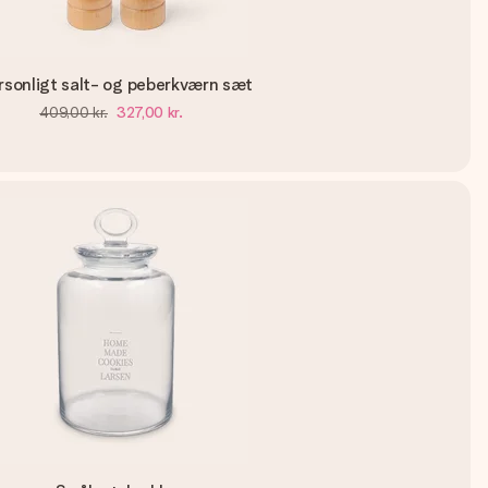
rsonligt salt- og peberkværn sæt
409,00 kr.
327,00 kr.