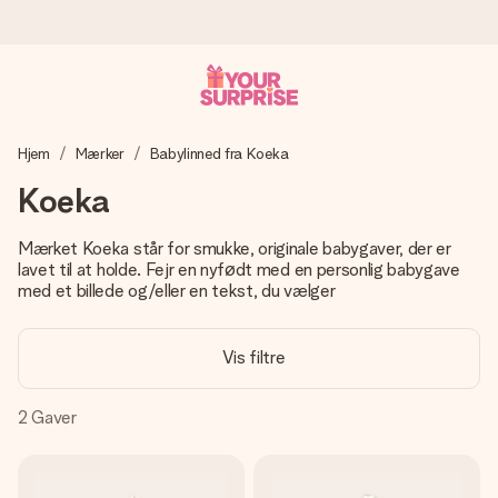
Bestil i dag, sendes inden for 1 hverdag
Hjem
Mærker
Babylinned fra Koeka
Vi laver din gave med omhu og sender den lynhurtigt – så
du kan give den på det helt rette tidspunkt, når den
Koeka
betyder allermest.
Mærket Koeka står for smukke, originale babygaver, der er
lavet til at holde. Fejr en nyfødt med en personlig babygave
med et billede og/eller en tekst, du vælger
4,7 (baseret på +15.000 anmeldelser)
Vores gaver inspirerer. Kunderne giver os 4,7 på Google
Reviews.
Vis filtre
2
Gaver
Gratis kort med hilsen
Lav noget særligt i blot få trin – med hendes navn, et