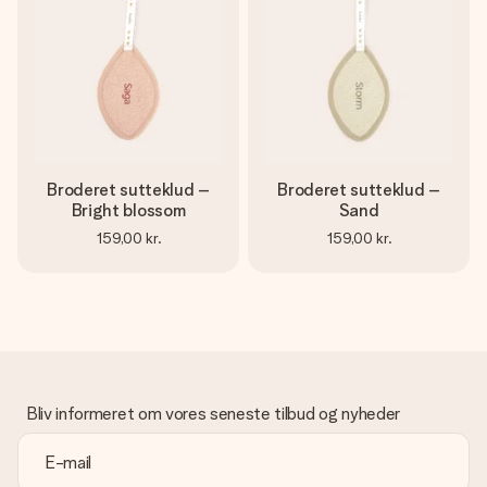
billede af dig eller en besked, der går lige i hendes hjerte.
Intet besvær men udelukkende en masse kærlighed i
øjeblikket.
Broderet sutteklud –
Broderet sutteklud –
Bright blossom
Sand
159,00 kr.
159,00 kr.
Bliv informeret om vores seneste tilbud og nyheder