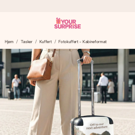
Bestil i dag, sendes inden for 1 hverdag
Hjem
Tasker
Kuffert
Fotokuffert - Kabineformat
Vi laver din gave med omhu og sender den lynhurtigt – så
du kan give den på det helt rette tidspunkt, når den
betyder allermest.
4,7 (baseret på +15.000 anmeldelser)
Vores gaver inspirerer. Kunderne giver os 4,7 på Google
Reviews.
Gratis kort med hilsen
Lav noget særligt i blot få trin – med hendes navn, et