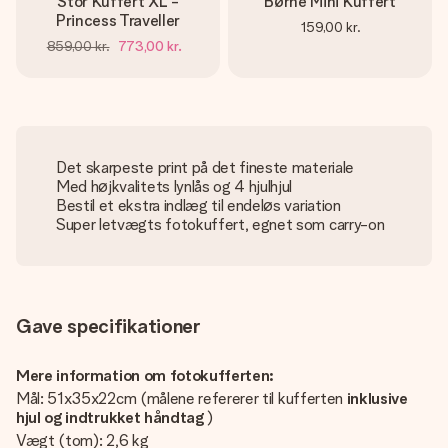
Stor Kuffert XL -
Børne Mini Kuffert
Princess Traveller
159,00 kr.
859,00 kr.
773,00 kr.
Det skarpeste print på det fineste materiale
Med højkvalitets lynlås og 4 hjulhjul
Bestil et ekstra indlæg til endeløs variation
Super letvægts fotokuffert, egnet som carry-on
Gave specifikationer
Mere information om fotokufferten:
Mål: 51x35x22cm (målene refererer til kufferten
inklusive
hjul og indtrukket håndtag
)
Vægt (tom): 2,6 kg