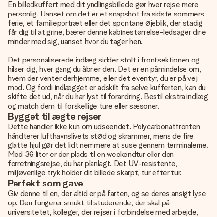
En billedkuffert med dit yndlingsbillede gør hver rejse mere
personlig. Uanset om det er et snapshot fra sidste sommers
ferie, et familieportræt eller det spontane øjeblik, der stadig
får dig til at grine, bærer denne kabinestørrelse-ledsager dine
minder med sig, uanset hvor du tager hen.
Det personaliserede indlæg sidder stolt i frontsektionen og
hilser dig, hver gang du åbner den. Det er en påmindelse om,
hvem der venter derhjemme, eller det eventyr, du er på vej
mod. Og fordi indlægget er adskilt fra selve kufferten, kan du
skifte det ud, når du har lyst til forandring. Bestil ekstra indlæg
og match dem til forskellige ture eller sæsoner.
Bygget til ægte rejser
Dette handler ikke kun om udseendet. Polycarbonatfronten
håndterer lufthavnslivets stød og skrammer, mens de fire
glatte hjul gør det lidt nemmere at suse gennem terminalerne.
Med 36 liter er der plads til en weekendtur eller den
forretningsrejse, du har planlagt. Det UV-resistente,
miljøvenlige tryk holder dit billede skarpt, tur efter tur.
Perfekt som gave
Giv denne til en, der altid er på farten, og se deres ansigt lyse
op. Den fungerer smukt til studerende, der skal på
universitetet, kolleger, der rejser i forbindelse med arbejde,