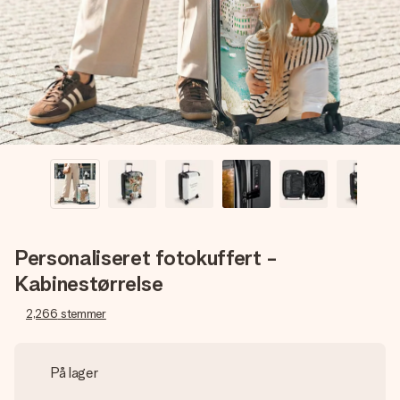
billede af dig eller en besked, der går lige i hendes hjerte.
Intet besvær men udelukkende en masse kærlighed i
øjeblikket.
Personaliseret fotokuffert -
Kabinestørrelse
2,266
stemmer
På lager