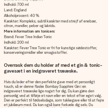
Indhold: 700 ml
Land: England
Alkoholprocent: 40 %
Karakter: Kompleks, subtil karakter med strejf af enebær,
citron, mandler, peber og lakrids.
Mere information om tonicen:
Brand: Fever Tree Indian Tonic
Indhold: 200 ml
Karakter: Fever Tree Tonic er fri for kunstige sødestoffer,
konserveringsmidler eller smagsstoffer.
Overrask dem du holder af med et gin & tonic-
gavesæt i en indgraveret trææske.
Hvis du leder efter den perfekte gave med et personligt
touch, så er denne flaske Bombay Sapphire Gin i en
indgraveret trææske lige noget for dig. Du kan gøre den
personlig ved at tilføje et navn eller en tekst efter eget valg.
Den er perfekt til fødselsdage, som takkegave eller til at fejre
et jubilæum med. Du kan også bare forkæle dig selv. Du