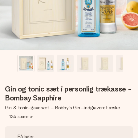
billede af dig eller en besked, der går lige i hendes hjerte.
Intet besvær men udelukkende en masse kærlighed i
øjeblikket.
Gin og tonic sæt i personlig trækasse -
Bombay Sapphire
Gin & tonic-gavesæt – Bobby's Gin –indgraveret æske
135
stemmer
På lager