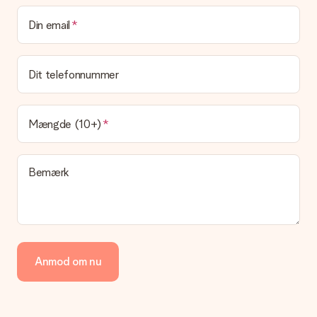
Kan jeg vælge en leveringsdato?
Din email
Det er ikke muligt at vælge en bestemt leveringsdato.
Hvad er leveringstiden, og hvornår modtager jeg min
gave?
Dit telefonnummer
Leveringstiden findes på gavens produktside. Du kan stole på,
at vores postfirma leverer din gave på denne dag.
Hvilke leveringsmuligheder kan jeg vælge?
Mængde (10+)
I øjeblikket er det ikke (endnu) muligt at vælge en
leveringsindstilling. Den gave, du vil bestille, sendes enten som
en pakke eller som postkasse levering. Vil du gerne vide
Bemærk
hvilken måde din ordre sendes på? Kontakt venligst vores
kundeservice.
Betaling
Hvordan kan jeg betale min ordre?
Vi tilbyder følgende betalingsmetoder: Dankort, Paypal,
Anmod om nu
kreditkort, faktura via Klarna eller bankoverførsel. I tilfælde af
manuel betaling overførsel, skal du tage højde for en ekstra 3
dage til levering af din gave.