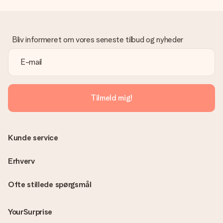
Gave modtaget
Hvad hvis gaven ikke er helt til min smag?
Vi beklager dybt, at din gave ikke er faldet i din smag. Kontakt
venligst vores kundeservice, de hjælper gerne med at finde en
Bliv informeret om vores seneste tilbud og nyheder
passende løsning.
Er fakturaen sendt sammen med ordren?
Ingen faktura sendes med din ordre. Du modtager altid
fakturaen i bekræftelsesemailen, og du kan altid finde den i din
MySurprise-konto. Det betyder at du kan få gaven leveret
Tilmeld mig!
direkte til modtageren, hvilket gør det til en sand
overraskelse!
Kunde service
Erhverv
Ofte stillede spørgsmål
YourSurprise