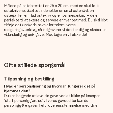
Målene på ostebrættet er 25 x 20 cm, med en skuffe til
osteknivene. Sættet indeholder en smal ostehøvl, en
ostegaffel, en flad ostekniv og en parmesankniv – de er
perfekte til at skære og servere enhver ost med. Du skal blot
tilføje det ønskede navn eller tekst i vores
redigeringsværktøj, så indgraverer vi det for dig og skaber en
vidunderlig og unik gave. Modtageren vil elske det!
Ofte stillede spørgsmål
Tilpasning og bestilling
Hvad er personalisering og hvordan fungerer det på
hjemmesiden?
Du kan begynde at lave din gave ved at klikke på knappen
'start personliggørelse' . I vores gaveeditor kan du
personliggøre gaven helt i overensstemmelse med dine
ønsker: Tilføj dit eget billede og / eller tekst. Hvis du vil, kan