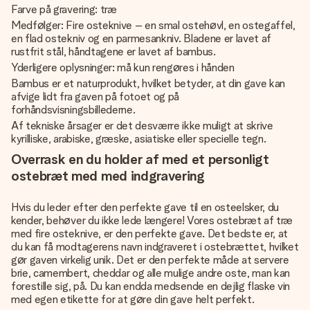
Farve på gravering: træ
Medfølger: Fire osteknive – en smal ostehøvl, en ostegaffel,
en flad ostekniv og en parmesankniv. Bladene er lavet af
rustfrit stål, håndtagene er lavet af bambus.
Yderligere oplysninger: må kun rengøres i hånden
Bambus er et naturprodukt, hvilket betyder, at din gave kan
afvige lidt fra gaven på fotoet og på
forhåndsvisningsbillederne.
Af tekniske årsager er det desværre ikke muligt at skrive
kyrilliske, arabiske, græske, asiatiske eller specielle tegn.
Overrask en du holder af med et personligt
ostebræt med med indgravering
Hvis du leder efter den perfekte gave til en osteelsker, du
kender, behøver du ikke lede længere! Vores ostebræt af træ
med fire osteknive, er den perfekte gave. Det bedste er, at
du kan få modtagerens navn indgraveret i ostebrættet, hvilket
gør gaven virkelig unik. Det er den perfekte måde at servere
brie, camembert, cheddar og alle mulige andre oste, man kan
forestille sig, på. Du kan endda medsende en dejlig flaske vin
med egen etikette for at gøre din gave helt perfekt.