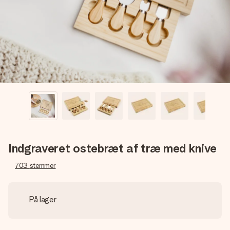
billede af dig eller en besked, der går lige i hendes hjerte.
Intet besvær men udelukkende en masse kærlighed i
øjeblikket.
Indgraveret ostebræt af træ med knive
703
stemmer
På lager