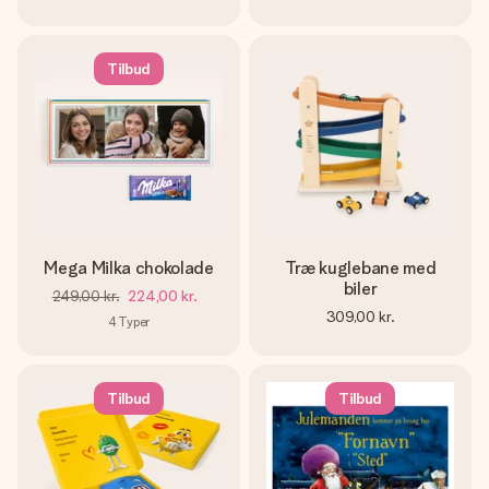
Tilbud
Mega Milka chokolade
Træ kuglebane med
biler
249,00 kr.
224,00 kr.
309,00 kr.
4
Typer
Tilbud
Tilbud