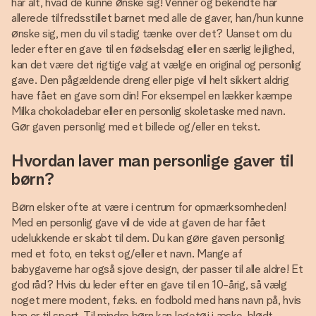
har alt, hvad de kunne ønske sig! Venner og bekendte har
allerede tilfredsstillet barnet med alle de gaver, han/hun kunne
ønske sig, men du vil stadig tænke over det? Uanset om du
leder efter en gave til en fødselsdag eller en særlig lejlighed,
kan det være det rigtige valg at vælge en original og personlig
gave. Den pågældende dreng eller pige vil helt sikkert aldrig
have fået en gave som din! For eksempel en lækker kæmpe
Milka chokoladebar eller en personlig skoletaske med navn.
Gør gaven personlig med et billede og/eller en tekst.
Hvordan laver man personlige gaver til
børn?
Børn elsker ofte at være i centrum for opmærksomheden!
Med en personlig gave vil de vide at gaven de har fået
udelukkende er skabt til dem. Du kan gøre gaven personlig
med et foto, en tekst og/eller et navn. Mange af
babygaverne har også sjove design, der passer til alle aldre! Et
god råd? Hvis du leder efter en gave til en 10-årig, så vælg
noget mere modent, f.eks. en fodbold med hans navn på, hvis
han er til sport. Til mindre børn kan legetøj i æske, blødt