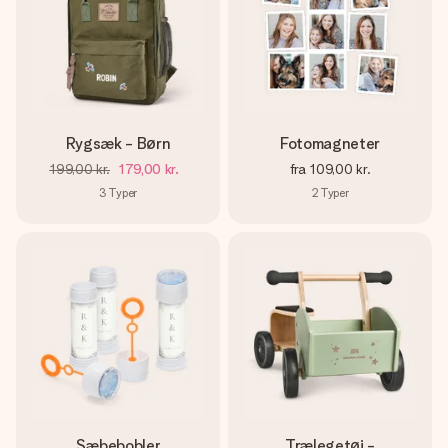
Rygsæk - Børn
Fotomagneter
199,00 kr.
179,00 kr.
fra
109,00 kr.
3
Typer
2
Typer
Sæbebobler
Trælegetøj -