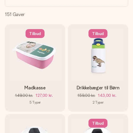
billede af dig eller en besked, der går lige i hendes hjerte.
Intet besvær men udelukkende en masse kærlighed i
øjeblikket.
151
Gaver
Tilbud
Tilbud
Madkasse
Drikkebæger til Børn
149,00 kr.
127,00 kr.
159,00 kr.
143,00 kr.
5
Typer
2
Typer
Tilbud