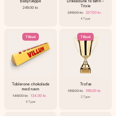
Babytæppe
Drikkedunk til børn -
Trixie
249,00 kr.
249,00 kr.
237,00 kr.
4
Typer
Tilbud
Tilbud
Toblerone chokolade
Trofæ
med navn
199,00 kr.
189,00 kr.
149,00 kr.
134,00 kr.
2
Typer
9
Typer