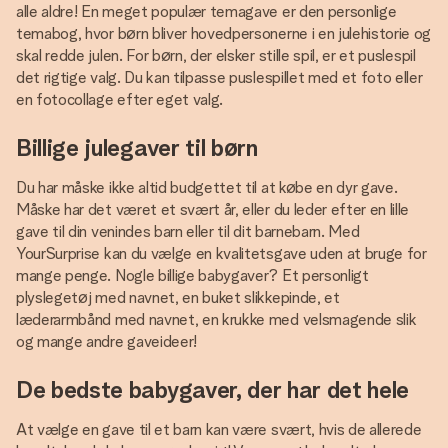
alle aldre! En meget populær temagave er den personlige
temabog, hvor børn bliver hovedpersonerne i en julehistorie og
skal redde julen. For børn, der elsker stille spil, er et puslespil
det rigtige valg. Du kan tilpasse puslespillet med et foto eller
en fotocollage efter eget valg.
Billige julegaver til børn
Du har måske ikke altid budgettet til at købe en dyr gave.
Måske har det været et svært år, eller du leder efter en lille
gave til din venindes barn eller til dit barnebarn. Med
YourSurprise kan du vælge en kvalitetsgave uden at bruge for
mange penge. Nogle billige babygaver? Et personligt
plyslegetøj med navnet, en buket slikkepinde, et
læderarmbånd med navnet, en krukke med velsmagende slik
og mange andre gaveideer!
De bedste babygaver, der har det hele
At vælge en gave til et barn kan være svært, hvis de allerede