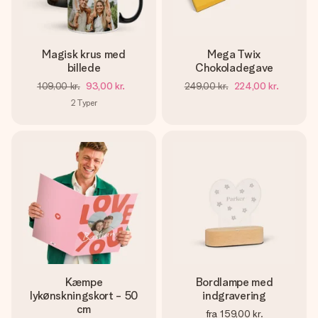
Magisk krus med
Mega Twix
billede
Chokoladegave
109,00 kr.
93,00 kr.
249,00 kr.
224,00 kr.
2
Typer
Kæmpe
Bordlampe med
lykønskningskort - 50
indgravering
cm
fra
159,00 kr.