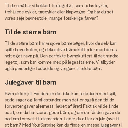
Til de små har vi lækkert trælegetøj, som fx lastcykler,
trehjulede cykler, træcykler eller klapvogne. Og har du set
vores seje børnestole i mange forskellige farver?
Til de større børn
Til de større børn har vi sjove børnebøger, hvor de selv kan
spille hovedrollen, og dekorative børnekufferter med deres
helt eget navn på. Den perfekte børnekuffert til det mindre
legetøj, som kan komme med på legeaftalerne. Vi tilbyder
også personlige fodbolde og vægure til ældre børn.
Julegaver til børn
Børn elsker jul! For dem er det ikke kun ferietiden med spil,
søde sager og familiestunder, men det er også den tid de
forventer gaver allermest i løbet af året! Faktisk vil de finde
ud af, om de har været gode børn, og om de får den gave de
bad om i brevet til julemanden. Leder du efter en julegave til
et barn? Med YourSurprise kan du finde en masse
julegaver
til