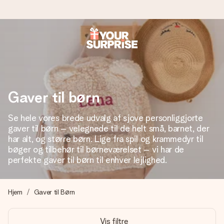
Bestil i dag, sendes inden for 1 hverdag
Vi laver din gave med omhu og sender den lynhurtigt – så
du kan give den på det helt rette tidspunkt, når den
betyder allermest.
Gaver til børn
Se hele vores brede udvalg af sjove personliggjorte
gaver til børn – velegnede til de helt små, barnet, der
4,7 (baseret på +15.000 anmeldelser)
har alt, og større børn. Lige fra spil og krammedyr til
Vores gaver inspirerer. Kunderne giver os 4,7 på Google
bøger og tilbehør til børneværelset – vi har de
Reviews.
perfekte gaver til børn til enhver lejlighed.
Hjem
Gaver til Børn
Gratis kort med hilsen
Lav noget særligt i blot få trin – med hendes navn, et
Vis filtre