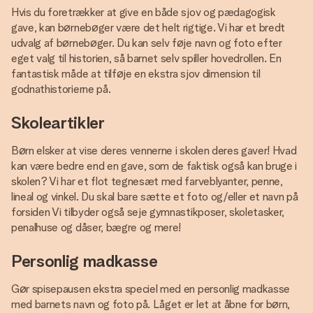
Hvis du foretrækker at give en både sjov og pædagogisk
gave, kan børnebøger være det helt rigtige. Vi har et bredt
udvalg af børnebøger. Du kan selv føje navn og foto efter
eget valg til historien, så barnet selv spiller hovedrollen. En
fantastisk måde at tilføje en ekstra sjov dimension til
godnathistorierne på.
Skoleartikler
Børn elsker at vise deres vennerne i skolen deres gaver! Hvad
kan være bedre end en gave, som de faktisk også kan bruge i
skolen? Vi har et flot tegnesæt med farveblyanter, penne,
lineal og vinkel. Du skal bare sætte et foto og/eller et navn på
forsiden Vi tilbyder også seje gymnastikposer, skoletasker,
penalhuse og dåser, bægre og mere!
Personlig madkasse
Gør spisepausen ekstra speciel med en personlig madkasse
med barnets navn og foto på. Låget er let at åbne for børn,