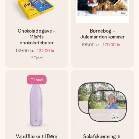
Chokoladegave -
Børnebog -
M&Ms
Julemanden kommer
chokoladebarer
199,00 kr.
179,00 kr.
139,00 kr.
132,00 kr.
2
Typer
Tilbud
Vandflaske til Børn
Solafskærming til