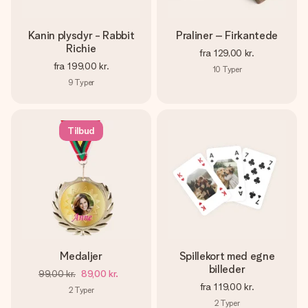
Kanin plysdyr - Rabbit
Praliner – Firkantede
Richie
fra
129,00 kr.
fra
199,00 kr.
10
Typer
9
Typer
Tilbud
Medaljer
Spillekort med egne
billeder
99,00 kr.
89,00 kr.
fra
119,00 kr.
2
Typer
2
Typer