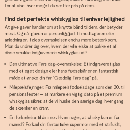
for at vise, hvor meget du sætter pris på dem.
Find det perfekte whiskyglas til enhver lejlighed
At give gaver handler om at knytte bånd til dem, der betyder
mest. Og når gaven er personliggjort til modtageren eller
anledningen, føles overraskelsen endnu mere betænksom.
Mon du undrer dig over, hvem der ville elske at pakke et af
disse smukke indgraverede whiskyglas ud?
Den ultimative Fars dag-overraskelse: Et indgraveret glas
med et eget design eller hans fødselsår er en fantastisk
måde at ønske din far "Glædelig Fars dag" på.
Milepælsfejringer: Fra milepælsfødselsdage som den 30. til
pensionsfester – at markere en vigtig dato på et premium
whiskyglas sikrer, at de vil huske den særlige dag, hver gang
de skænker en dram.
En forkælelse til din mor: Hvem siger, at whisky kun er for
mænd? Forkæl din fantastiske supermor med et stilfuldt,