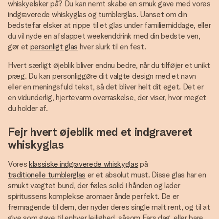
whiskyelsker på? Du kan nemt skabe en smuk gave med vores
indgraverede whiskyglas og tumblerglas. Uanset om din
bedstefar elsker at nippe til et glas under familiemiddage, eller
du vil nyde en afslappet weekenddrink med din bedste ven,
gør et
personligt glas
hver slurk til en fest.
Hvert særligt øjeblik bliver endnu bedre, når du tilføjer et unikt
præg. Du kan personliggøre dit valgte design med et navn
eller en meningsfuld tekst, så det bliver helt dit eget. Det er
en vidunderlig, hjertevarm overraskelse, der viser, hvor meget
du holder af.
Fejr hvert øjeblik med et indgraveret
whiskyglas
Vores
klassiske indgraverede whiskyglas
på
traditionelle tumblerglas
er et absolut must. Disse glas har en
smukt vægtet bund, der føles solid i hånden og lader
spiritussens komplekse aromaer ånde perfekt. De er
fremragende til dem, der nyder deres single malt rent, og til at
give som gave til enhver lejlighed, såsom Fars dag, eller bare