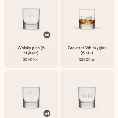
billede af dig eller en besked, der går lige i hendes hjerte.
Intet besvær men udelukkende en masse kærlighed i
øjeblikket.
Whisky glas (6
Graveret Whiskyglas
stykker)
(6 stk)
309,00 kr.
309,00 kr.