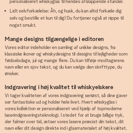
personaliseret whiskyglas til hendes afslappende stunder.
Lidt selvforkælelse: Åh, og husk, du kan altid forkæle dig
selv og bestille et kun til dig! Du fortjener også at nippe til
noget smukt.
Mange designs tilgængelige i editoren
Vores editor indeholder en samling af unikke designs, fra
klassiske ikoner og whiskydesigns til designs til lejligheder som
fødselsdage, jul og mange flere. Du kan tilføje modtagerens
navn eller en sjov tekst, og du kan vælge den skrifttype, du
ønsker.
Indgravering i høj kvalitet til whiskyelskere
Vi tager kvaliteten af vores indgravering seriøst, så dine gaver
ser fantastiske ud og holder hele livet. Hvert whiskyglas i
vores kollektion er personaliseret ved hjælp af topmoderne
laserindgraveringsteknologi. I stedet for at bruge billige tryk,
der falmer over tid, ætser vores lasere præcist din tekst, dit
navn eller dit design direkte ind i glasmaterialet af høj kvalitet.