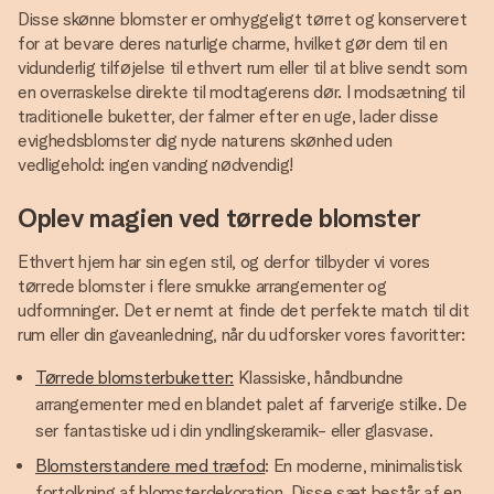
Disse skønne blomster er omhyggeligt tørret og konserveret
for at bevare deres naturlige charme, hvilket gør dem til en
vidunderlig tilføjelse til ethvert rum eller til at blive sendt som
en overraskelse direkte til modtagerens dør. I modsætning til
traditionelle buketter, der falmer efter en uge, lader disse
evighedsblomster dig nyde naturens skønhed uden
vedligehold: ingen vanding nødvendig!
Oplev magien ved tørrede blomster
Ethvert hjem har sin egen stil, og derfor tilbyder vi vores
tørrede blomster i flere smukke arrangementer og
udformninger. Det er nemt at finde det perfekte match til dit
rum eller din gaveanledning, når du udforsker vores favoritter:
Tørrede blomsterbuketter:
Klassiske, håndbundne
arrangementer med en blandet palet af farverige stilke. De
ser fantastiske ud i din yndlingskeramik- eller glasvase.
Blomsterstandere med træfod
: En moderne, minimalistisk
fortolkning af blomsterdekoration. Disse sæt består af en