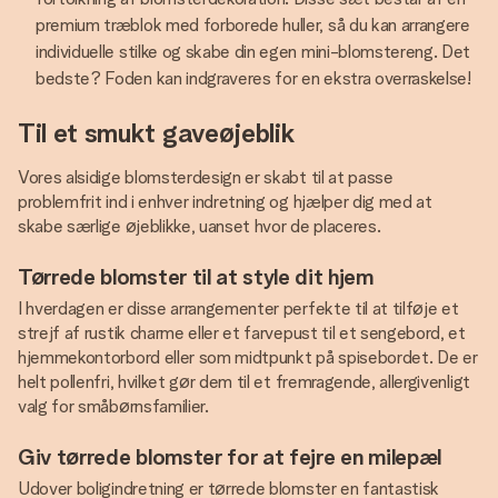
premium træblok med forborede huller, så du kan arrangere
individuelle stilke og skabe din egen mini-blomstereng. Det
bedste? Foden kan indgraveres for en ekstra overraskelse!
Til et smukt gaveøjeblik
Vores alsidige blomsterdesign er skabt til at passe
problemfrit ind i enhver indretning og hjælper dig med at
skabe særlige øjeblikke, uanset hvor de placeres.
Tørrede blomster til at style dit hjem
I hverdagen er disse arrangementer perfekte til at tilføje et
strejf af rustik charme eller et farvepust til et sengebord, et
hjemmekontorbord eller som midtpunkt på spisebordet. De er
helt pollenfri, hvilket gør dem til et fremragende, allergivenligt
valg for småbørnsfamilier.
Giv tørrede blomster for at fejre en milepæl
Udover boligindretning er tørrede blomster en fantastisk