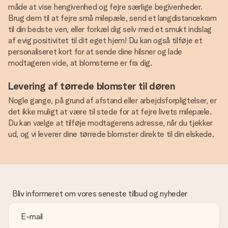
måde at vise hengivenhed og fejre særlige begivenheder.
Brug dem til at fejre små milepæle, send et langdistancekram
til din bedste ven, eller forkæl dig selv med et smukt indslag
af evig positivitet til dit eget hjem! Du kan også tilføje et
personaliseret kort for at sende dine hilsner og lade
modtageren vide, at blomsterne er fra dig.
Levering af tørrede blomster til døren
Nogle gange, på grund af afstand eller arbejdsforpligtelser, er
det ikke muligt at være til stede for at fejre livets milepæle.
Du kan vælge at tilføje modtagerens adresse, når du tjekker
ud, og vi leverer dine tørrede blomster direkte til din elskede.
Bliv informeret om vores seneste tilbud og nyheder