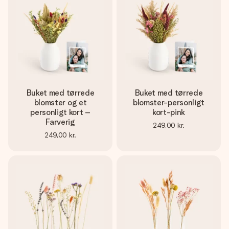
billede af dig eller en besked, der går lige i hendes hjerte.
Intet besvær men udelukkende en masse kærlighed i
øjeblikket.
Buket med tørrede
Buket med tørrede
blomster og et
blomster-personligt
personligt kort –
kort-pink
Farverig
249,00 kr.
249,00 kr.