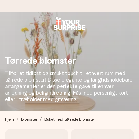
Bestil i dag, sendes inden for 1 hverdag
Vi laver din gave med omhu og sender den lynhurtigt – så
du kan give den på det helt rette tidspunkt, når den
betyder allermest.
Tørrede blomster
Tilføj et tidløst og smukt touch til ethvert rum med
tørrede blomster! Disse elegante og langtidsholdebare
4,7 (baseret på +15.000 anmeldelser)
arrangementer er den perfekte gave til enhver
Vores gaver inspirerer. Kunderne giver os 4,7 på Google
anledning og boligindretning. Fås med personligt kort
Reviews.
eller i træholder med gravering.
Hjem
Blomster
Buket med tørrede blomster
Gratis kort med hilsen
Lav noget særligt i blot få trin – med hendes navn, et