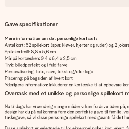
Gave specifikationer
Mere information om det personlige kortsæt:
Antal kort: 52 spillekort (spar, kløver, hjerter og ruder) og 2 joker
Spillekortmål: 8,8 x 5,6 cm
Mål på kortæsken: 9,4 x 6,4 x 2,5 cm
Tryk: billedperfekt og i fuld farve
Personalisering: foto, navn, tekst og/eller logo
Placering: på bagsiden af hvert kort
Yderligere information: Inkluderer en kortæske til at opbevare kor
Overrask med et unikke og personlige spillekort m
Nu til dags har vi uendelig mange måder vi kan fordrive tiden på, m
design har du på nul komma fem den perfekte gave til familie, ven
takkegave, så vil disse personlige spillekort med garanti få det 
Disse spillekort er velegnede til for eksempel poker, krig, whist, f