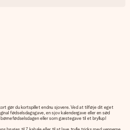
kort gør du kortspillet endnu sjovere. Ved at tilføje dit eget
riginal fødselsdagsgave, en sjov kalendergave eller en sød
ed børnefødselsdagen eller som gæstegave til et bryllup!
s bruges til 7 kabale eller til at lave trylle tricks med vennerne.