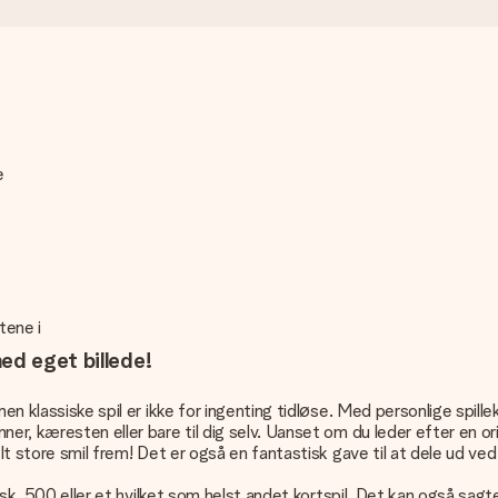
e
tene i
ed eget billede!
en klassiske spil er ikke for ingenting tidløse. Med personlige spille
ner, kæresten eller bare til dig selv. Uanset om du leder efter en o
helt store smil frem! Det er også en fantastisk gave til at dele ud v
isk, 500 eller et hvilket som helst andet kortspil. Det kan også sagten