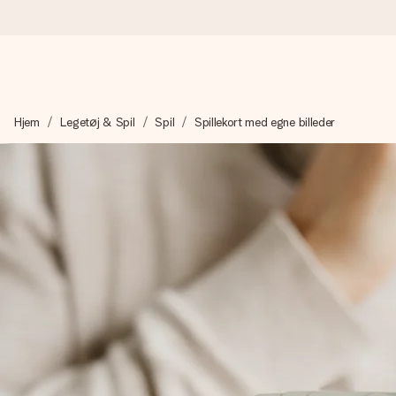
Bestil i dag, sendes inden for 1 hverdag
Hjem
Legetøj & Spil
Spil
Spillekort med egne billeder
Vi laver din gave med omhu og sender den lynhurtigt – så du ka
4,7 (baseret på +15.000 anmeldelser)
Vores gaver inspirerer. Kunderne giver os 4,7 på Google Revie
Gratis kort med hilsen
Lav noget særligt i blot få trin – med hendes navn, et billede 