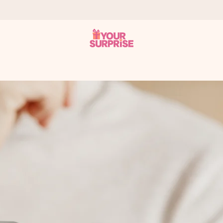
n give den på det helt rette tidspunkt, når den betyder allermest.
ws.
af dig eller en besked, der går lige i hendes hjerte. Intet besvær me