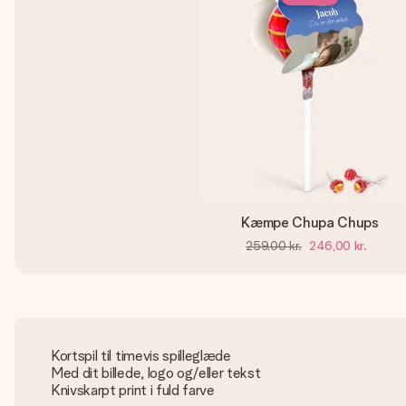
Kæmpe Chupa Chups
259,00 kr.
246,00 kr.
Kortspil til timevis spilleglæde
Med dit billede, logo og/eller tekst
Knivskarpt print i fuld farve