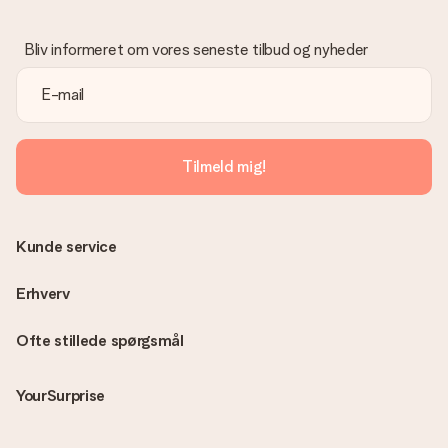
Hvad hvis gaven ikke er helt til min smag?
Vi beklager dybt, at din gave ikke er faldet i din smag. Kontakt
venligst vores kundeservice, de hjælper gerne med at finde en
Bliv informeret om vores seneste tilbud og nyheder
passende løsning.
Er fakturaen sendt sammen med ordren?
Ingen faktura sendes med din ordre. Du modtager altid
fakturaen i bekræftelsesemailen, og du kan altid finde den i din
MySurprise-konto. Det betyder at du kan få gaven leveret
Tilmeld mig!
direkte til modtageren, hvilket gør det til en sand
overraskelse!
Kunde service
Erhverv
Ofte stillede spørgsmål
YourSurprise