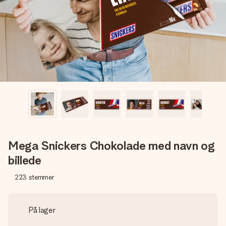
billede af dig eller en besked, der går lige i hendes hjerte.
Intet besvær men udelukkende en masse kærlighed i
øjeblikket.
Mega Snickers Chokolade med navn og
billede
223
stemmer
På lager