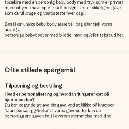
forældre med en personlig baby body med tryk som er printet
med babyens navn og et sødt design. Det er virkelig en gave
som de vil bruge og værdsætte hver dag! .
Bestil din unikke baby body allerede i dag eller tjek vores
udvalg af
personlige babybodyer med billede, navn og/eller tekst
ud her.
Ofte stillede spørgsmål
Tilpasning og bestilling
Hvad er personalisering og hvordan fungerer det på
hjemmesiden?
Du kan begynde at lave din gave ved at klikke på knappen
'start personliggørelse' . I vores gaveeditor kan du
personliggøre gaven helt i overensstemmelse med dine
ønsker: Tilføj dit eget billede og / eller tekst. Hvis du vil, kan
du også vælge et smukt design for at gøre din gave helt unik.