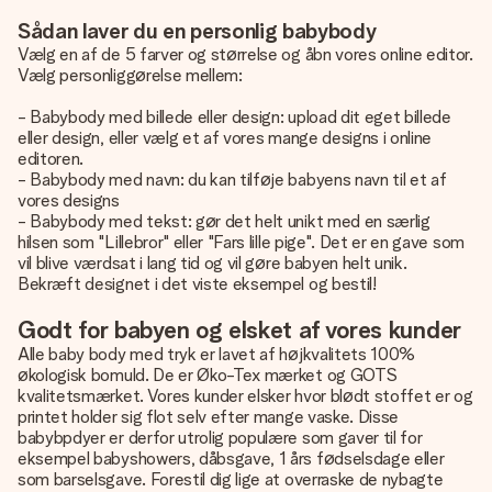
Sådan laver du en personlig babybody
Vælg en af de 5 farver og størrelse og åbn vores online editor.
Vælg personliggørelse mellem:
- Babybody med billede eller design: upload dit eget billede
eller design, eller vælg et af vores mange designs i online
editoren.
- Babybody med navn: du kan tilføje babyens navn til et af
vores designs
- Babybody med tekst: gør det helt unikt med en særlig
hilsen som "Lillebror" eller "Fars lille pige". Det er en gave som
vil blive værdsat i lang tid og vil gøre babyen helt unik.
Bekræft designet i det viste eksempel og bestil!
Godt for babyen og elsket af vores kunder
Alle baby body med tryk er lavet af højkvalitets 100%
økologisk bomuld. De er Øko-Tex mærket og GOTS
kvalitetsmærket. Vores kunder elsker hvor blødt stoffet er og
printet holder sig flot selv efter mange vaske. Disse
babybpdyer er derfor utrolig populære som gaver til for
eksempel babyshowers, dåbsgave, 1 års fødselsdage eller
som barselsgave. Forestil dig lige at overraske de nybagte