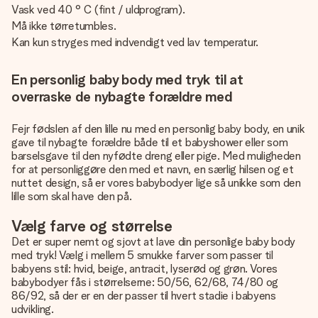
Vask ved 40 ° C (fint / uldprogram).
Må ikke tørretumbles.
Kan kun stryges med indvendigt ved lav temperatur.
En personlig baby body med tryk til at
overraske de nybagte forældre med
Fejr fødslen af den lille nu med en personlig baby body, en unik
gave til nybagte forældre både til et babyshower eller som
barselsgave til den nyfødte dreng eller pige. Med muligheden
for at personliggøre den med et navn, en særlig hilsen og et
nuttet design, så er vores babybodyer lige så unikke som den
lille som skal have den på.
Vælg farve og størrelse
Det er super nemt og sjovt at lave din personlige baby body
med tryk! Vælg i mellem 5 smukke farver som passer til
babyens stil: hvid, beige, antracit, lyserød og grøn. Vores
babybodyer fås i størrelserne: 50/56, 62/68, 74/80 og
86/92, så der er en der passer til hvert stadie i babyens
udvikling.