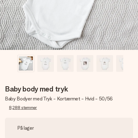
billede af dig eller en besked, der går lige i hendes hjerte.
Intet besvær men udelukkende en masse kærlighed i
øjeblikket.
Baby body med tryk
Baby Bodyer med Tryk - Kortærmet - Hvid - 50/56
8,288
stemmer
På lager