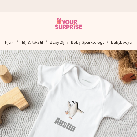
Bestil i dag, sendes inden for 1 hverdag
Hjem
Tøj & tekstil
Babytøj
Baby Sparkedragt
Babybodyer
Vi laver din gave med omhu og sender den lynhurtigt – så
du kan give den på det helt rette tidspunkt, når den
betyder allermest.
4,7 (baseret på +15.000 anmeldelser)
Vores gaver inspirerer. Kunderne giver os 4,7 på Google
Reviews.
Gratis kort med hilsen
Lav noget særligt i blot få trin – med hendes navn, et