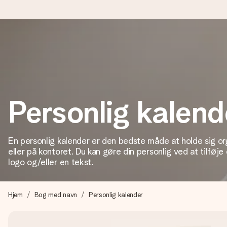
Bestil i dag, sendes inden for 1 hverdag
Vi laver din gave med omhu og sender den lynhurtigt – så du ka
Personlig kalend
4,7 (baseret på +15.000 anmeldelser)
Vores gaver inspirerer. Kunderne giver os 4,7 på Google Revie
En personlig kalender er den bedste måde at holde sig org
eller på kontoret. Du kan gøre din personlig ved at tilføje 
logo og/eller en tekst.
Gratis kort med hilsen
Lav noget særligt i blot få trin – med hendes navn, et billede 
Hjem
Bog med navn
Personlig kalender