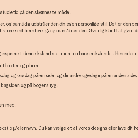
 studietid på den skønneste måde.
, og samtidig udstråler den din egen personlige stil. Det er den perf
t store smil frem hver gang man åbner den. Gør dig klar til at gøre
 inspireret, denne kalender er mere en bare en kalender. Herunder et
 til noter og planer.
irsdag og onsdag på en side, og de andre ugedage på en anden side.
l bagsiden og på bogens ryg.
den med.
st og/eller navn. Du kan vælge et af vores designs eller lave dit hel