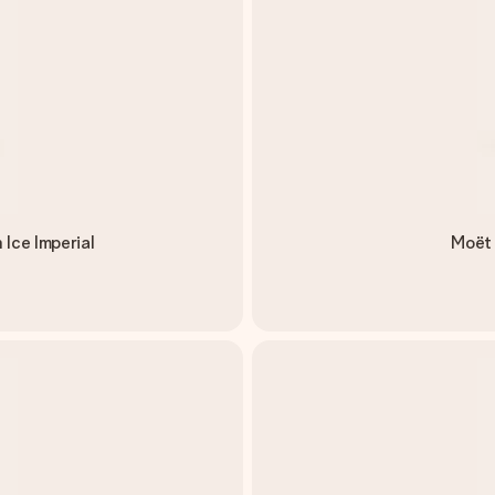
ce Imperial
Moët