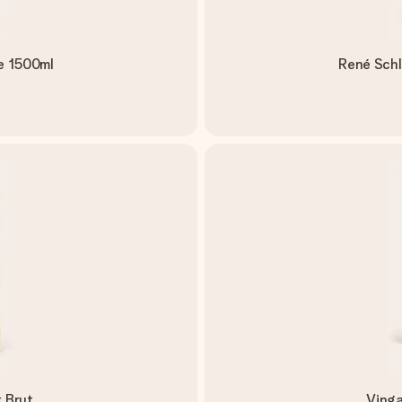
e 1500ml
René Sch
 Brut
Ving