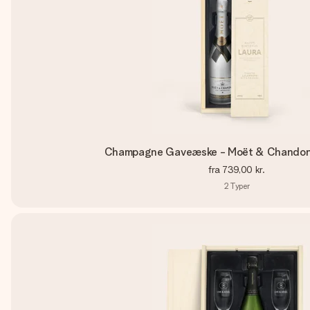
Champagne Gaveæske - Moët & Chandon I
fra
739,00 kr.
2
Typer