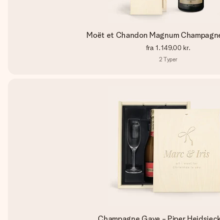
Moët et Chandon Magnum Champagn
fra
1.149,00 kr.
2
Typer
Champagne Gave - Piper Heidsieck