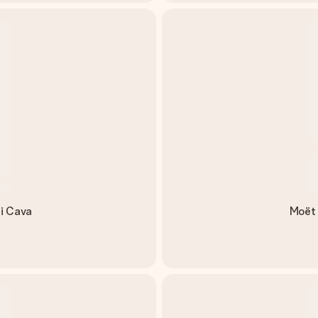
i Cava
Moët