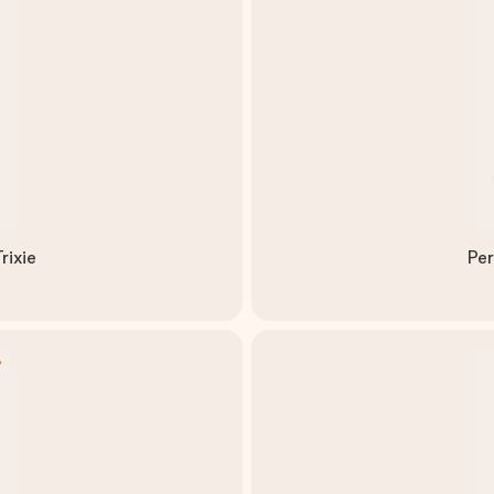
rixie
Per