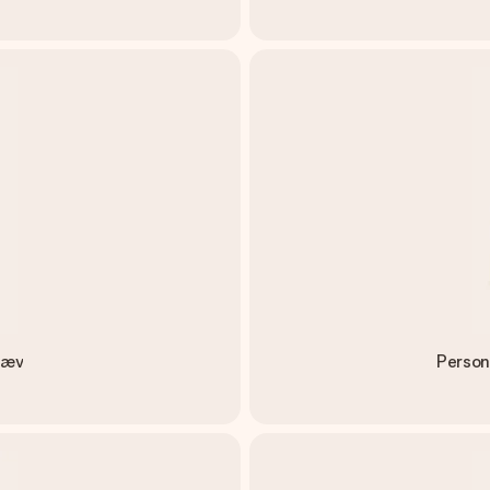
 Ræv
Person