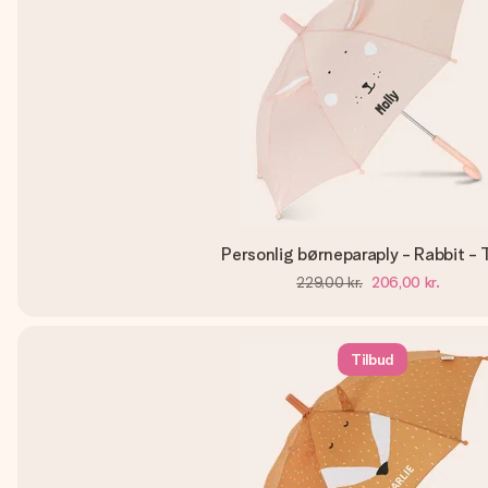
Personlig børneparaply - Rabbit - T
229,00 kr.
206,00 kr.
Tilbud