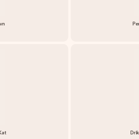
avn
Per
 Kat
Drik