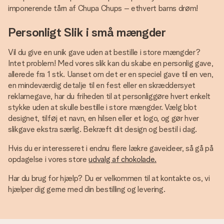
imponerende tårn af Chupa Chups – ethvert barns drøm!
Personligt Slik i små mængder
Vil du give en unik gave uden at bestille i store mængder?
Intet problem! Med vores slik kan du skabe en personlig gave,
allerede fra 1 stk. Uanset om det er en speciel gave til en ven,
en mindeværdig detalje til en fest eller en skræddersyet
reklamegave, har du friheden til at personliggøre hvert enkelt
stykke uden at skulle bestille i store mængder. Vælg blot
designet, tilføj et navn, en hilsen eller et logo, og gør hver
slikgave ekstra særlig. Bekræft dit design og bestil i dag.
Hvis du er interesseret i endnu flere lækre gaveideer, så gå på
opdagelse i vores store
udvalg af chokolade.
Har du brug for hjælp? Du er velkommen til at kontakte os, vi
hjælper dig gerne med din bestilling og levering.