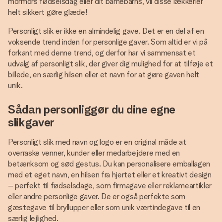
mormors fødselsdag eller dit barnebarns, vil disse lækkerier
helt sikkert gøre glæde!
Personligt slik er ikke en almindelig gave. Det er en del af en
voksende trend inden for personlige gaver. Som altid er vi på
forkant med denne trend, og derfor har vi sammensat et
udvalg af personligt slik, der giver dig mulighed for at tilføje et
billede, en særlig hilsen eller et navn for at gøre gaven helt
unik.
Sådan personliggør du dine egne
slikgaver
Personligt slik med navn og logo er en original måde at
overraske venner, kunder eller medarbejdere med en
betænksom og sød gestus. Du kan personalisere emballagen
med et eget navn, en hilsen fra hjertet eller et kreativt design
– perfekt til fødselsdage, som firmagave eller reklameartikler
eller andre personlige gaver. De er også perfekte som
gæstegave til bryllupper eller som unik værtindegave til en
særlig lejlighed.