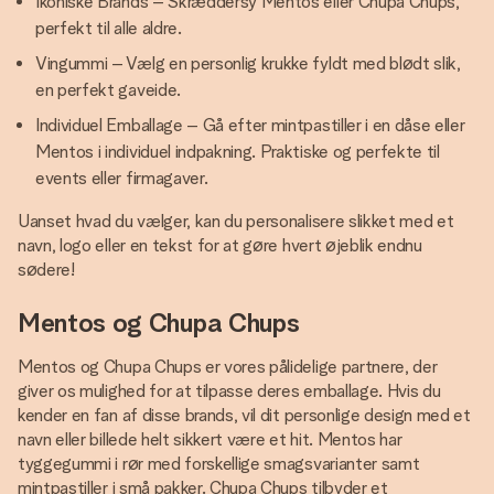
Ikoniske Brands – Skræddersy Mentos eller Chupa Chups,
perfekt til alle aldre.
Vingummi – Vælg en personlig krukke fyldt med blødt slik,
en perfekt gaveide.
Individuel Emballage – Gå efter mintpastiller i en dåse eller
Mentos i individuel indpakning. Praktiske og perfekte til
events eller firmagaver.
Uanset hvad du vælger, kan du personalisere slikket med et
navn, logo eller en tekst for at gøre hvert øjeblik endnu
sødere!
Mentos og Chupa Chups
Mentos og Chupa Chups er vores pålidelige partnere, der
giver os mulighed for at tilpasse deres emballage. Hvis du
kender en fan af disse brands, vil dit personlige design med et
navn eller billede helt sikkert være et hit. Mentos har
tyggegummi i rør med forskellige smagsvarianter samt
mintpastiller i små pakker. Chupa Chups tilbyder et