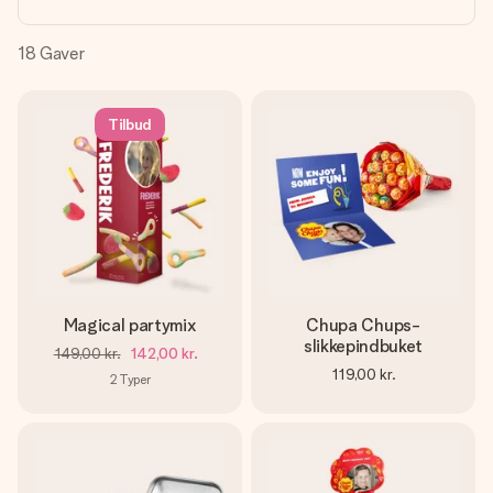
billede af dig eller en besked, der går lige i hendes hjerte.
Intet besvær men udelukkende en masse kærlighed i
øjeblikket.
18
Gaver
Tilbud
Magical partymix
Chupa Chups-
slikkepindbuket
149,00 kr.
142,00 kr.
119,00 kr.
2
Typer