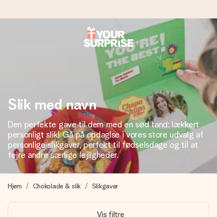
Bestil i dag, sendes inden for 1 hverdag
Vi laver din gave med omhu og sender den lynhurtigt – så
du kan give den på det helt rette tidspunkt, når den
betyder allermest.
Slik med navn
Den perfekte gave til dem med en sød tand: lækkert
4,7 (baseret på +15.000 anmeldelser)
personligt slik! Gå på opdaglse i vores store udvalg af
Vores gaver inspirerer. Kunderne giver os 4,7 på Google
personlige slikgaver, perfekt til fødselsdage og til at
Reviews.
fejre andre særlige lejligheder.
Hjem
Chokolade & slik
Slikgaver
Gratis kort med hilsen
Lav noget særligt i blot få trin – med hendes navn, et
Vis filtre