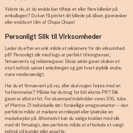
Vidste du, at du endda kan tilføje et eller flere billeder på
emballagen? Du kan få printet dit billede på dåser, gaveæsker
eller endda et tårn af Chupa Chups!
Personligt Slik til Virksomheder
Leder du efter en unik måde at reklamere for din virksomhed
på? Personligt slik med logo er perfekt til kongresser,
firmaevents og reklamegaver. Disse søde gaver skaber et
stort indtryk uanset anledningen og gør hvert øjeblik endnu
mere mindeværdigt.
Har du et firmaevent på vej, eller skal nogen fejres med en
forfremmelse? Måske har du brug for lidt ekstra PR? Slik
gaver er altid et hit. For eksempel indeholder vores XXL tube
af Mentos 21 individuelle rør i forskellige smagsvarianter – den
perfekte måde at markere en milepæl eller lykønske en
medarbejder på. Alternativt kan du vælge krukker med slik
med dit firmalogo, den perfekte måde at efterlade et varigt
indtryk på kunder eller ansatte.