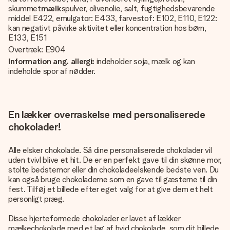
skummet
mælk
spulver, olivenolie, salt, fugtighedsbevarende
middel E422, emulgator: E433, farvestof: E102, E110, E122:
kan negativt påvirke aktivitet eller koncentration hos børn,
E133, E151
Overtræk: E904
Information ang. allergi:
indeholder soja, mælk og kan
indeholde spor af nødder.
En lækker overraskelse med personaliserede
chokolader!
Alle elsker chokolade. Så dine personaliserede chokolader vil
uden tvivl blive et hit. De er en perfekt gave til din skønne mor,
stolte bedstemor eller din chokoladeelskende bedste ven. Du
kan også bruge chokoladerne som en gave til gæsterne til din
fest. Tilføj et billede efter eget valg for at give dem et helt
personligt præg.
Disse hjerteformede chokolader er lavet af lækker
mælkechokolade med et lag af hvid chokolade, som dit billede