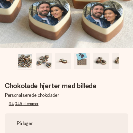
billede af dig eller en besked, der går lige i hendes hjerte.
Intet besvær men udelukkende en masse kærlighed i
øjeblikket.
Chokolade hjerter med billede
Personaliserede chokolader
34,045
stemmer
På lager