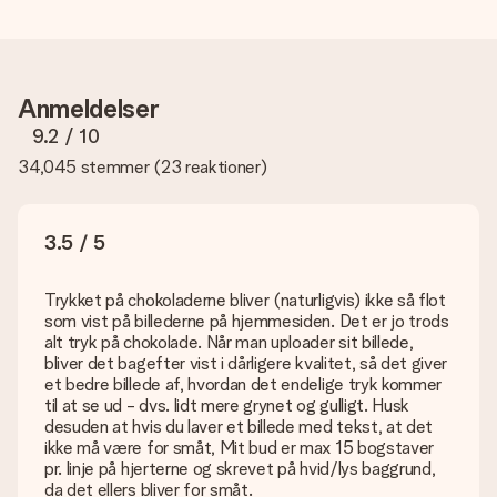
af din gave. Nice and Easy!
Hvordan ved jeg, om mit billede har den rigtige kvalitet?
Vi vil være sikre på, at du er helt tilfreds med din gave. Derfor
er det vigtigt at bruge fotos af høj kvalitet. Hvis du er i tvivl
Anmeldelser
om kvaliteten af dit billede, kan du kontakte vores
kundeservice og vedlægge dit foto sammen med den gave,
9.2
/ 10
du er interesseret i at bestille. Så kan de tjekke kvaliteten for
34,045 stemmer
(
23 reaktioner
)
dig!
Hvilke formater kan jeg uploade?
Du kan bruge JPG- og PNG-filer til vores editor. Er dette for
3.5 / 5
teknisk eller har du et billede af et andet format, du gerne vil
bruge? Kontakt venligst vores kundeservice. De er glade for
at hjælpe dig, så du kan lave den gave du vil have!
Trykket på chokoladerne bliver (naturligvis) ikke så flot
som vist på billederne på hjemmesiden. Det er jo trods
Hvad hvis den farve eller valgmulighed jeg vil have, ikke er
alt tryk på chokolade. Når man uploader sit billede,
tilgængelig?
bliver det bagefter vist i dårligere kvalitet, så det giver
Er du på udkig efter en bestemt gave eller gave i en bestemt
et bedre billede af, hvordan det endelige tryk kommer
farve, men er dette ikke angivet på hjemmesiden? Kontakt
til at se ud - dvs. lidt mere grynet og gulligt. Husk
venligst vores kundeservice; de er glade for at hjælpe dig!
desuden at hvis du laver et billede med tekst, at det
ikke må være for småt, Mit bud er max 15 bogstaver
Hvordan tilføjer jeg et kort til min gave? / Hvad er et kort?
pr. linje på hjerterne og skrevet på hvid/lys baggrund,
Ved at klikke på 'Gratis lykønskningskort' i vores indkøbskurv,
da det ellers bliver for småt.