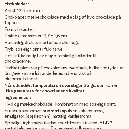
chokolader:
Antal: 12 chokolader
Chokolade: mælkechokolade med et lag af hvid chokolade på
toppen.
Form: firkantet
Praline dimensioner: 2,7 x 1,6 cm
Personliggørelse: med billede eller logo
Tryk: spiseligt print i fuld farve
Det er ikke muligt ay bruge forskellige billeder til
chokoladerne.
Trykket placeres på chokoladens overflade, hvilket betyder, at
din gave kan se lidt anderledes ud end vist på
eksempelbilledet.
Når udendørstemperaturen overstiger 25 grader, kan vi
ikke garantere for chokoladens kvalitet.
Ingredienser:
Hvid og mælkechokolade i kombination med spiseligt print.
Sukker, kakaosmør,
sødmælkspulver
, kakaomasse,
emulgator (
soja
lecithin), naturlig vaniljearoma.
Spiseligt tryk: majsstivelse, modificeret stivelse: E1422,
kartoffelstivelse, vand, Pulveriseret kyllingeprotein,