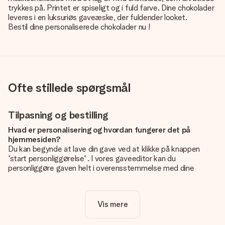
trykkes på. Printet er spiseligt og i fuld farve. Dine chokolader
leveres i en luksuriøs gaveæske, der fuldender looket.
Bestil dine personaliserede chokolader nu
!
Ofte stillede spørgsmål
Tilpasning og bestilling
Hvad er personalisering og hvordan fungerer det på
hjemmesiden?
Du kan begynde at lave din gave ved at klikke på knappen
'start personliggørelse' . I vores gaveeditor kan du
personliggøre gaven helt i overensstemmelse med dine
ønsker: Tilføj dit eget billede og / eller tekst. Hvis du vil, kan
du også vælge et smukt design for at gøre din gave helt unik.
Vis mere
Er personalisering inkluderet i prisen?
Prisen der vises på hjemmesiden omfatter personliggørelse