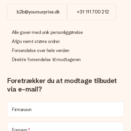
direkte til modtageren, hvilket gør det til en sand
overraskelse!
b2b@yoursurprise.dk
+31 111 700 212
Alle gaver med unik personliggørelse
Afgiv nemt større ordrer
Forsendelse over hele verden
Direkte forsendelse til modtageren
Foretrækker du at modtage tilbudet
via e-mail?
Firmanavn
Fornavn