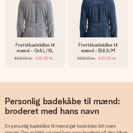
Frottébadekåbe til
Frottébadekåbe til
mænd - Grå L/XL
mænd - Blå S/M
469,00 kr.
422,00 kr.
469,00 kr.
422,00 kr.
Personlig badekåbe til mænd:
broderet med hans navn
En personlig badekåbe til mænd gør badetiden lidt mere
speciel. Den er blød, og med hans navn broderet på den, bliver