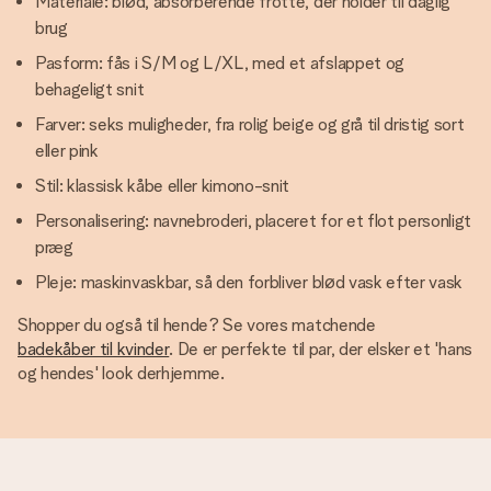
Materiale: blød, absorberende frotté, der holder til daglig
brug
Pasform: fås i S/M og L/XL, med et afslappet og
behageligt snit
Farver: seks muligheder, fra rolig beige og grå til dristig sort
eller pink
Stil: klassisk kåbe eller kimono-snit
Personalisering: navnebroderi, placeret for et flot personligt
præg
Pleje: maskinvaskbar, så den forbliver blød vask efter vask
Shopper du også til hende? Se vores matchende
badekåber til kvinder
. De er perfekte til par, der elsker et 'hans
og hendes' look derhjemme.