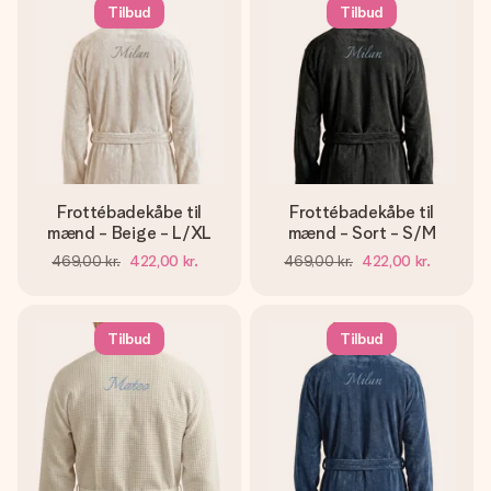
billede af dig eller en besked, der går lige i hendes hjerte.
Tilbud
Tilbud
Intet besvær men udelukkende en masse kærlighed i
øjeblikket.
Frottébadekåbe til
Frottébadekåbe til
mænd - Beige - L/XL
mænd - Sort - S/M
469,00 kr.
422,00 kr.
469,00 kr.
422,00 kr.
Tilbud
Tilbud