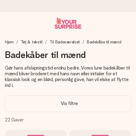
Bestil i dag, sendes inden for 1 hverdag
Hjem
Tøj & tekstil
Til Badeværelset
Badekåbe til mænd
Vi laver din gave med omhu og sender den lynhurtigt – så
du kan give den på det helt rette tidspunkt, når den
Badekåber til mænd
betyder allermest.
Gør hans afslapningstid endnu bedre. Vores lune badekåber til
mænd bliver broderet med hans navn eller initialer for et
klassisk look og en blød, personlig gave, han vil elske at flytte
4,7 (baseret på +15.000 anmeldelser)
ind i.
Vores gaver inspirerer. Kunderne giver os 4,7 på Google
Reviews.
Vis filtre
22
Gaver
Gratis kort med hilsen
Lav noget særligt i blot få trin – med hendes navn, et