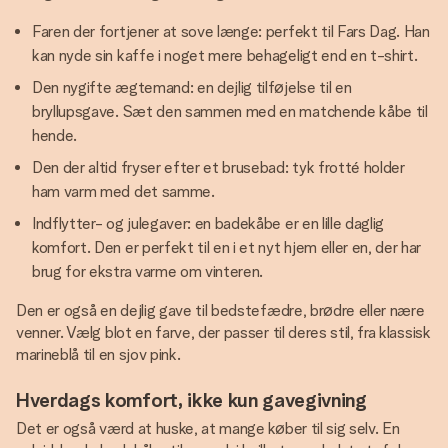
Faren der fortjener at sove længe: perfekt til Fars Dag. Han
kan nyde sin kaffe i noget mere behageligt end en t-shirt.
Den nygifte ægtemand: en dejlig tilføjelse til en
bryllupsgave. Sæt den sammen med en matchende kåbe til
hende.
Den der altid fryser efter et brusebad: tyk frotté holder
ham varm med det samme.
Indflytter- og julegaver: en badekåbe er en lille daglig
komfort. Den er perfekt til en i et nyt hjem eller en, der har
brug for ekstra varme om vinteren.
Den er også en dejlig gave til bedstefædre, brødre eller nære
venner. Vælg blot en farve, der passer til deres stil, fra klassisk
marineblå til en sjov pink.
Hverdags komfort, ikke kun gavegivning
Det er også værd at huske, at mange køber til sig selv. En