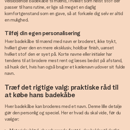
velsiddende badekåbe til mænd, i hvilket som helst stof der
passer til hans rutine, er lige så meget en daglig
komfortgenstand som en gave, så at forkæle dig selv er altid
en mulighed.
Tilføj din egen personalisering
Hver badekåbe til mænd med navn er broderet, ikke trykt,
hvilket giver den en mere eksklusiv, holdbar finish, uanset
hvilket stof den er syet på. Korte navne eller initialer har
tendens til at brodere mest rent og læses bedst på afstand,
så husk det, hvis han også bruger et kælenavn udover sit fulde
navn.
Træf det rigtige valg: praktiske råd til
at købe hans badekåbe
Hver badekåbe kan broderes med et navn. Denne lille detalje
gør den personlig og speciel. Her er hvad du skal vide, før du
vælger: