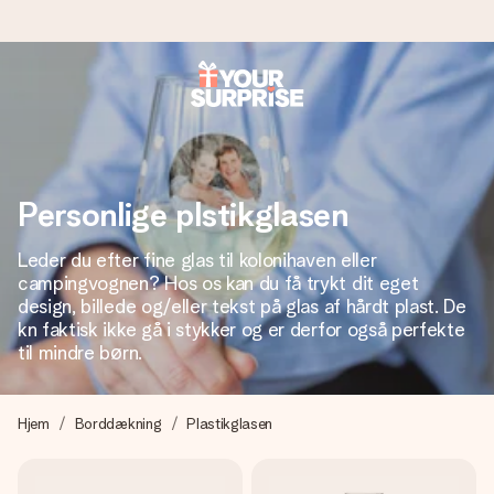
Bestil i dag, sendes inden for 1 hverdag
Vi laver din gave med omhu og sender den lynhurtigt – så
du kan give den på det helt rette tidspunkt, når den
betyder allermest.
Personlige plstikglasen
Leder du efter fine glas til kolonihaven eller
campingvognen? Hos os kan du få trykt dit eget
4,7 (baseret på +15.000 anmeldelser)
design, billede og/eller tekst på glas af hårdt plast. De
Vores gaver inspirerer. Kunderne giver os 4,7 på Google
kn faktisk ikke gå i stykker og er derfor også perfekte
Reviews.
til mindre børn.
Hjem
Borddækning
Plastikglasen
Gratis kort med hilsen
Lav noget særligt i blot få trin – med hendes navn, et