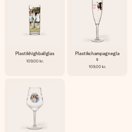
billede af dig eller en besked, der går lige i hendes hjerte.
Intet besvær men udelukkende en masse kærlighed i
øjeblikket.
Plastikhighballglas
Plastikchampagnegla
s
109,00 kr.
109,00 kr.