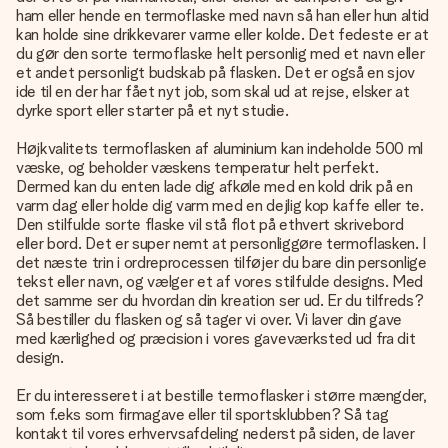
ham eller hende en termoflaske med navn så han eller hun altid
kan holde sine drikkevarer varme eller kolde. Det fedeste er at
du gør den sorte termoflaske helt personlig med et navn eller
et andet personligt budskab på flasken. Det er også en sjov
ide til en der har fået nyt job, som skal ud at rejse, elsker at
dyrke sport eller starter på et nyt studie.
Højkvalitets termoflasken af aluminium kan indeholde 500 ml
væske, og beholder væskens temperatur helt perfekt.
Dermed kan du enten lade dig afkøle med en kold drik på en
varm dag eller holde dig varm med en dejlig kop kaffe eller te.
Den stilfulde sorte flaske vil stå flot på ethvert skrivebord
eller bord. Det er super nemt at personliggøre termoflasken. I
det næste trin i ordreprocessen tilføjer du bare din personlige
tekst eller navn, og vælger et af vores stilfulde designs. Med
det samme ser du hvordan din kreation ser ud. Er du tilfreds?
Så bestiller du flasken og så tager vi over. Vi laver din gave
med kærlighed og præcision i vores gaveværksted ud fra dit
design.
Er du interesseret i at bestille termoflasker i større mængder,
som f.eks som firmagave eller til sportsklubben? Så tag
kontakt til vores erhvervsafdeling nederst på siden, de laver