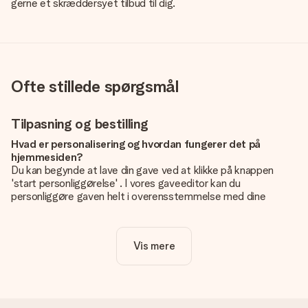
gerne et skræddersyet tilbud til dig.
Ofte stillede spørgsmål
Tilpasning og bestilling
Hvad er personalisering og hvordan fungerer det på
hjemmesiden?
Du kan begynde at lave din gave ved at klikke på knappen
'start personliggørelse' . I vores gaveeditor kan du
personliggøre gaven helt i overensstemmelse med dine
ønsker: Tilføj dit eget billede og / eller tekst. Hvis du vil, kan
du også vælge et smukt design for at gøre din gave helt unik.
Vis mere
Er personalisering inkluderet i prisen?
Prisen der vises på hjemmesiden omfatter personliggørelse
af din gave. Nice and Easy!
Hvordan ved jeg, om mit billede har den rigtige kvalitet?