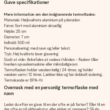
Gave specifikationer
Mere information om den indgraverede termoflaske:
Materiale: Højkvalitets aluminium på ydersiden
Farve: Sort med aluminium skruelåg
Højde: 25 cm
Diameter: 7 cm
Indhold: 500 ml
Personalisering: med navn og/eller tekst
Tryk: Høj kvalitets laser gravering
Godt at vide: Anbefales at vaskes i hånden - flasken tåler
hverken opvaskemaskine eller mikrobølgeovn
Termoflasken holder væsken kølig i 24 timer, og holder
væsken varm i 12 timer. Lækker ikke og har dobbelt isolering.
Termokande er BPA-fri
Overrask med en personlig termoflaske med
navn
Leder du efter en gave til en der ofte er på farten? Eller til en
der ofte er på vildmarkstur, eller elsker at campere? Så giv