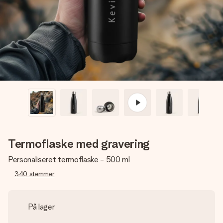
billede af dig eller en besked, der går lige i hendes hjerte.
Intet besvær men udelukkende en masse kærlighed i
øjeblikket.
Termoflaske med gravering
Personaliseret termoflaske - 500 ml
340
stemmer
På lager