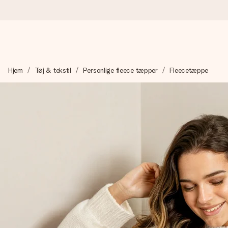
Bestil i dag, sendes inden for 1 hverdag
Hjem
Tøj & tekstil
Personlige fleece tæpper
Fleecetæppe
Vi laver din gave med omhu og sender den lynhurtigt – så du ka
4,7 (baseret på +15.000 anmeldelser)
Vores gaver inspirerer. Kunderne giver os 4,7 på Google Revie
Gratis kort med hilsen
Lav noget særligt i blot få trin – med hendes navn, et billede 