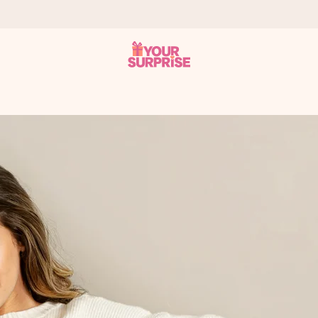
n give den på det helt rette tidspunkt, når den betyder allermest.
ws.
af dig eller en besked, der går lige i hendes hjerte. Intet besvær me