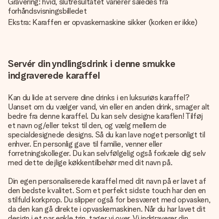
Gravering: hvid, slutresultatet varierer således fra
forhåndsvisningsbilledet
Ekstra: Karaffen er opvaskemaskine sikker (korken er ikke)
Servér din yndlingsdrink i denne smukke
indgraverede karaffel
Kan du lide at servere dine drinks i en luksuriøs karaffel?
Uanset om du vælger vand, vin eller en anden drink, smager alt
bedre fra denne karaffel. Du kan selv designe karaflen! Tilføj
et navn og/eller tekst til den, og vælg mellem de
specialdesignede designs. Så du kan lave noget personligt til
enhver. En personlig gave til familie, venner eller
forretningskolleger. Du kan selvfølgelig også forkæle dig selv
med dette dejlige køkkentilbehør med dit navn på.
Din egen personaliserede karaffel med dit navn på er lavet af
den bedste kvalitet. Som et perfekt sidste touch har den en
stilfuld korkprop. Du slipper også for besværet med opvasken,
da den kan gå direkte i opvaskemaskinen. Når du har lavet dit
design i et par enkle trin, tager vi over. Vi indgraverer din