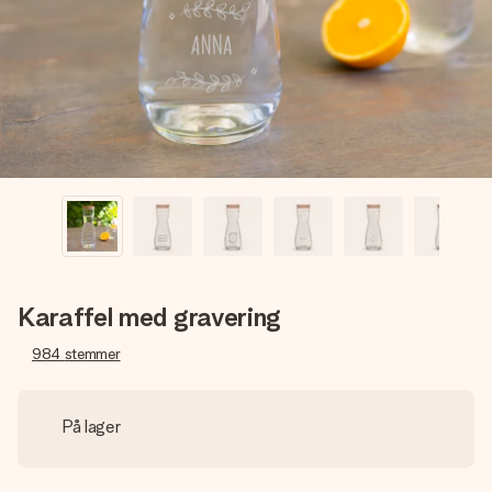
billede af dig eller en besked, der går lige i hendes hjerte.
Intet besvær men udelukkende en masse kærlighed i
øjeblikket.
Karaffel med gravering
984
stemmer
På lager