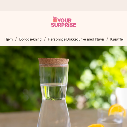
Bestil i dag, sendes inden for 1 hverdag
Hjem
Borddækning
Personlige Drikkedunke med Navn
Karaffel
Vi laver din gave med omhu og sender den lynhurtigt – så
du kan give den på det helt rette tidspunkt, når den
betyder allermest.
4,7 (baseret på +15.000 anmeldelser)
Vores gaver inspirerer. Kunderne giver os 4,7 på Google
Reviews.
Gratis kort med hilsen
Lav noget særligt i blot få trin – med hendes navn, et