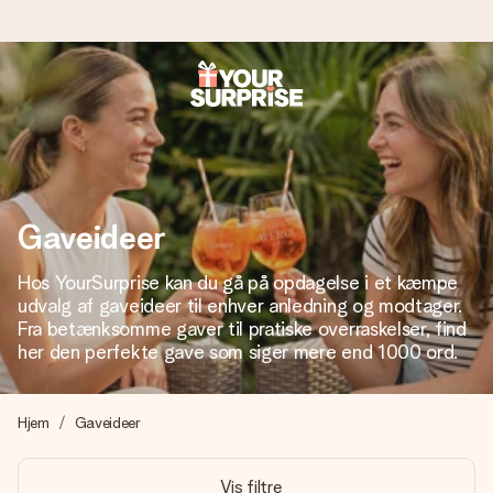
Bestil i dag, sendes inden for 1 hverdag
Vi laver din gave med omhu og sender den lynhurtigt – så
du kan give den på det helt rette tidspunkt, når den
betyder allermest.
Gaveideer
Hos YourSurprise kan du gå på opdagelse i et kæmpe
4,7 (baseret på +15.000 anmeldelser)
udvalg af gaveideer til enhver anledning og modtager.
Vores gaver inspirerer. Kunderne giver os 4,7 på Google
Fra betænksomme gaver til pratiske overraskelser, find
Reviews.
her den perfekte gave som siger mere end 1000 ord.
Hjem
Gaveideer
Gratis kort med hilsen
Lav noget særligt i blot få trin – med hendes navn, et
Vis filtre