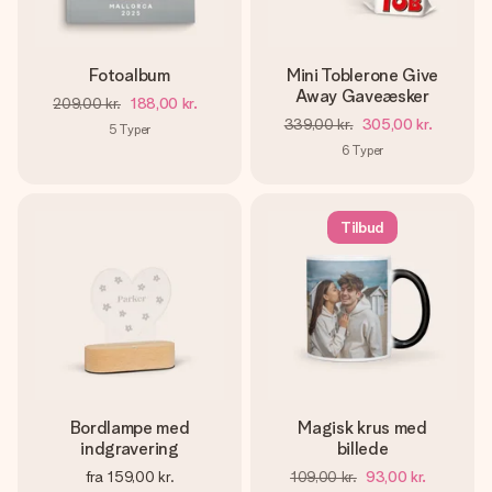
Fotoalbum
Mini Toblerone Give
Away Gaveæsker
209,00 kr.
188,00 kr.
339,00 kr.
305,00 kr.
5
Typer
6
Typer
Tilbud
Bordlampe med
Magisk krus med
indgravering
billede
fra
159,00 kr.
109,00 kr.
93,00 kr.