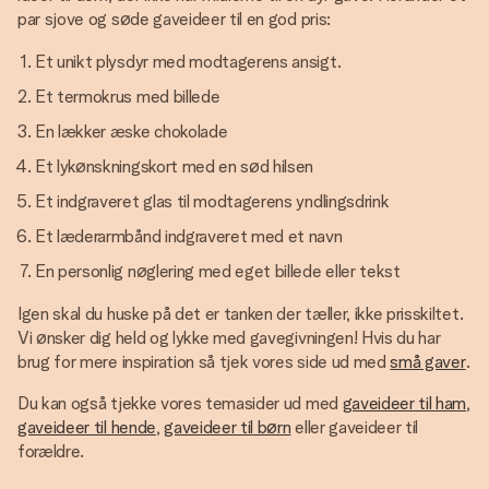
par sjove og søde gaveideer til en god pris:
Et unikt plysdyr med modtagerens ansigt.
Et termokrus med billede
En lækker æske chokolade
Et lykønskningskort med en sød hilsen
Et indgraveret glas til modtagerens yndlingsdrink
Et læderarmbånd indgraveret med et navn
En personlig nøglering med eget billede eller tekst
Igen skal du huske på det er tanken der tæller, ikke prisskiltet.
Vi ønsker dig held og lykke med gavegivningen! Hvis du har
brug for mere inspiration så tjek vores side ud med
små gaver
.
Du kan også tjekke vores temasider ud med
gaveideer til ham
,
gaveideer til hende
,
gaveideer til børn
eller gaveideer til
forældre.