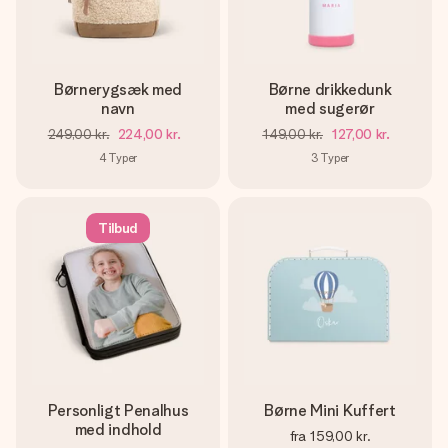
Børnerygsæk med
Børne drikkedunk
navn
med sugerør
249,00 kr.
224,00 kr.
149,00 kr.
127,00 kr.
4
Typer
3
Typer
Tilbud
Personligt Penalhus
Børne Mini Kuffert
med indhold
fra
159,00 kr.