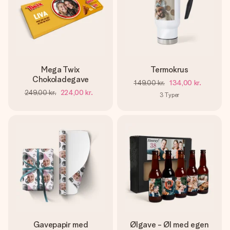
Mega Twix
Termokrus
Chokoladegave
149,00 kr.
134,00 kr.
249,00 kr.
224,00 kr.
3
Typer
Gavepapir med
Ølgave - Øl med egen