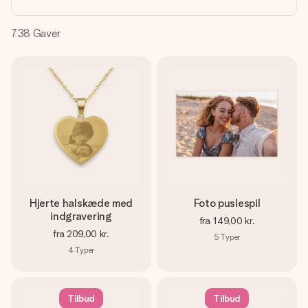
billede af dig eller en besked, der går lige i hendes hjerte.
Intet besvær men udelukkende en masse kærlighed i
øjeblikket.
738
Gaver
Hjerte halskæde med
Foto puslespil
indgravering
fra
149,00 kr.
fra
209,00 kr.
5
Typer
4
Typer
Tilbud
Tilbud