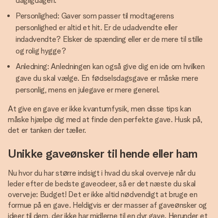
dagligdagen.
Personlighed: Gaver som passer til modtagerens
personlighed er altid et hit. Er de udadvendte eller
indadvendte? Elsker de spænding eller er de mere til stille
og rolig hygge?
Anledning: Anledningen kan også give dig en ide om hvilken
gave du skal vælge. En fødselsdagsgave er måske mere
personlig, mens en julegave er mere generel.
At give en gave er ikke kvantumfysik, men disse tips kan
måske hjælpe dig med at finde den perfekte gave. Husk på,
det er tanken der tæller.
Unikke gaveønsker til hende eller ham
Nu hvor du har større indsigt i hvad du skal overveje når du
leder efter de bedste gaveodeer, så er det næste du skal
overveje: Budget! Det er ikke altid nødvendigt at bruge en
formue på en gave. Heldigvis er der masser af gaveønsker og
ideer til dem, der ikke har midlerne til en dyr gave. Herunder et