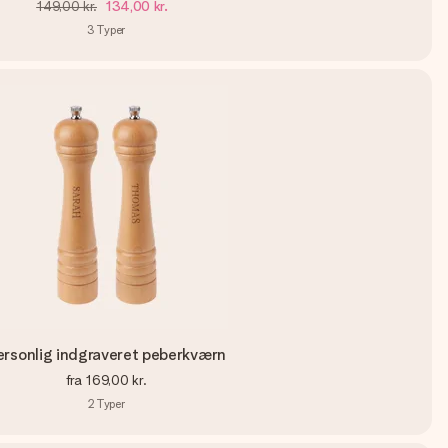
149,00 kr.
134,00 kr.
3
Typer
ersonlig indgraveret peberkværn
fra
169,00 kr.
2
Typer