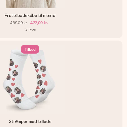
Frottébadekåbe til mænd
469,00 kr.
422,00 kr.
12
Typer
Tilbud
Strømper med billede