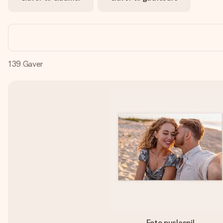
139
Gaver
Foto puslespil