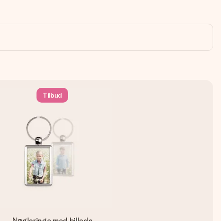
Tilbud
Nøgleringe med billede