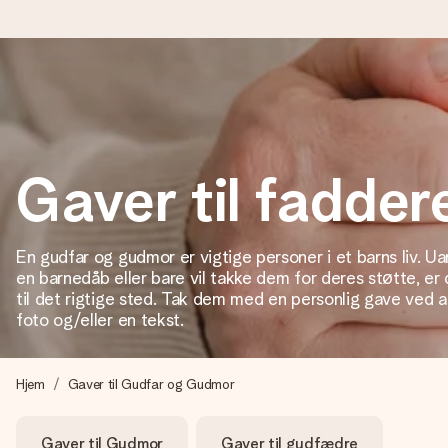
Bestil i dag, sendes inden for 1 hverdag
Vi laver din gave med omhu og sender den lynhurtigt – så du ka
Gaver til fadder
4,7 (baseret på +15.000 anmeldelser)
En gudfar og gudmor er vigtige personer i et barns liv. 
Vores gaver inspirerer. Kunderne giver os 4,7 på Google Revie
en barnedåb eller bare vil takke dem for deres støtte, er
til det rigtige sted. Tak dem med en personlig gave ved a
foto og/eller en tekst.
Gratis kort med hilsen
Lav noget særligt i blot få trin – med hendes navn, et billede 
Hjem
Gaver til Gudfar og Gudmor
Gaver til Gudmor
Gaver til gudfædre