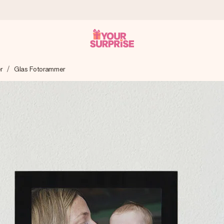
r
Glas Fotorammer
n give den på det helt rette tidspunkt, når den betyder allermest.
ws.
af dig eller en besked, der går lige i hendes hjerte. Intet besvær me