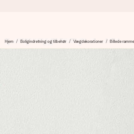
Bestil i dag, sendes inden for 1 hverdag
Hjem
Boligindretning og tilbehør
Vægdekorationer
Billede ramme
Vi laver din gave med omhu og sender den lynhurtigt – så du ka
4,7 (baseret på +15.000 anmeldelser)
Vores gaver inspirerer. Kunderne giver os 4,7 på Google Revie
Gratis kort med hilsen
Lav noget særligt i blot få trin – med hendes navn, et billede 