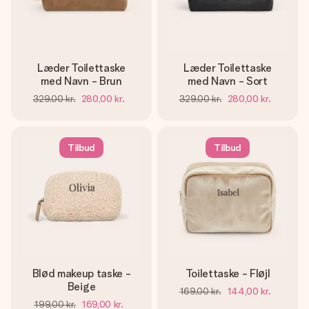
billede af dig eller en besked, der går lige i hendes hjerte.
Intet besvær men udelukkende en masse kærlighed i
øjeblikket.
Læder Toilettaske
Læder Toilettaske
med Navn - Brun
med Navn - Sort
329,00 kr.
280,00 kr.
329,00 kr.
280,00 kr.
Tilbud
Tilbud
Blød makeup taske -
Toilettaske - Fløjl
Beige
169,00 kr.
144,00 kr.
199,00 kr.
169,00 kr.