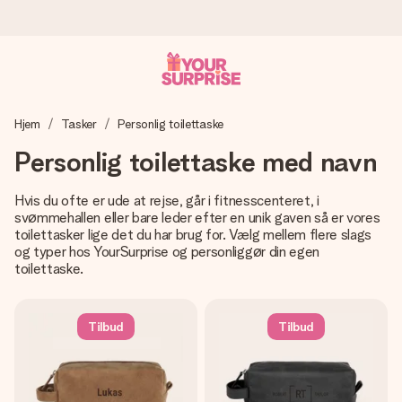
Bestil i dag, sendes inden for 1 hverdag
Hjem
Tasker
Personlig toilettaske
Vi laver din gave med omhu og sender den lynhurtigt – så
du kan give den på det helt rette tidspunkt, når den
Personlig toilettaske med navn
betyder allermest.
Hvis du ofte er ude at rejse, går i fitnesscenteret, i
svømmehallen eller bare leder efter en unik gaven så er vores
toilettasker lige det du har brug for. Vælg mellem flere slags
4,7 (baseret på +15.000 anmeldelser)
og typer hos YourSurprise og personliggør din egen
Vores gaver inspirerer. Kunderne giver os 4,7 på Google
toilettaske.
Reviews.
Tilbud
Tilbud
Gratis kort med hilsen
Lav noget særligt i blot få trin – med hendes navn, et