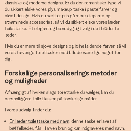
klassiske og moderne designs. Er du den romantiske type vil
du sikkert elske vores plys makeup taske i pastelfarver og
blødt design. Hvis du sætter pris på mere elegante og
strømlinede accessories, så vil du sikkert elske vores læder
toilettaske. Et elegant og bæredygtigt valg i det blødeste
læder.
Hvis du er mere til sjove designs og iøjnefaldende farver, så vil
vores farverige toilettasker med billede være lige noget for
dig.
Forskellige personaliserings metoder
og muligheder
Afhængigt af hvilken slags toilettaske du vælger, kan du
personliggøre toilettasken på forskellige måder.
I vores udvalg finder du:
En læder toilettaske med navn
: denne taske er lavet af
bøffellæder, fås i farven brun og kan indgraveres med navn,