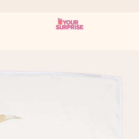
n give den på det helt rette tidspunkt, når den betyder allermest.
ws.
af dig eller en besked, der går lige i hendes hjerte. Intet besvær me