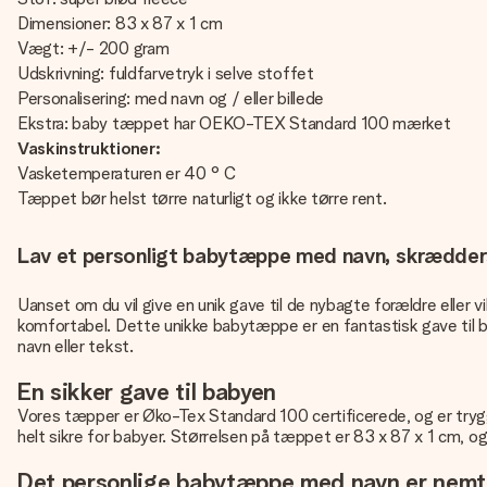
Dimensioner: 83 x 87 x 1 cm
Vægt: +/- 200 gram
Udskrivning: fuldfarvetryk i selve stoffet
Personalisering: med navn og / eller billede
Ekstra: baby tæppet har OEKO-TEX Standard 100 mærket
Vaskinstruktioner:
Vasketemperaturen er 40 ° C
Tæppet bør helst tørre naturligt og ikke tørre rent.
Lav et personligt babytæppe med navn, skræddersyet
Uanset om du vil give en unik gave til de nybagte forældre eller 
komfortabel. Dette unikke babytæppe er en fantastisk gave til ba
navn eller tekst.
En sikker gave til babyen
Vores tæpper er Øko-Tex Standard 100 certificerede, og er trygg
helt sikre for babyer. Størrelsen på tæppet er 83 x 87 x 1 cm, og 
Det personlige babytæppe med navn er nemt 