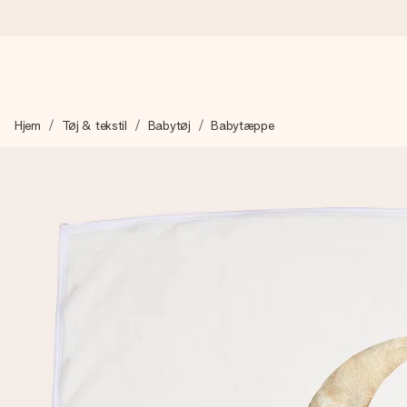
Bestil i dag, sendes inden for 1 hverdag
Hjem
Tøj & tekstil
Babytøj
Babytæppe
Vi laver din gave med omhu og sender den lynhurtigt – så du ka
4,7 (baseret på +15.000 anmeldelser)
Vores gaver inspirerer. Kunderne giver os 4,7 på Google Revie
Gratis kort med hilsen
Lav noget særligt i blot få trin – med hendes navn, et billede 