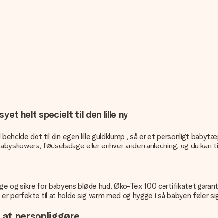
 helt specielt til den lille ny
vil beholde det til din egen lille guldklump , så er et personligt b
byshowers, fødselsdage eller enhver anden anledning, og du kan til
e og sikre for babyens bløde hud. Øko-Tex 100 certifikatet garant
er perfekte til at holde sig varm med og hygge i så babyen føler sig
at personliggøre