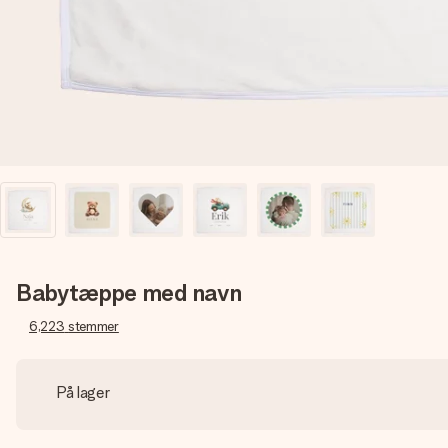
Babytæppe med navn
6,223
stemmer
På lager