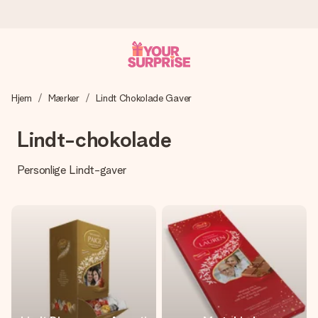
Bestil i dag, sendes inden for 1 hverdag
Hjem
Mærker
Lindt Chokolade Gaver
Vi laver din gave med omhu og sender den lynhurtigt – så
du kan give den på det helt rette tidspunkt, når den
betyder allermest.
Lindt-chokolade
Personlige Lindt-gaver
4,7 (baseret på +15.000 anmeldelser)
Vores gaver inspirerer. Kunderne giver os 4,7 på Google
Reviews.
Gratis kort med hilsen
Lav noget særligt i blot få trin – med hendes navn, et