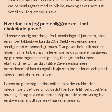
chokolade fra Lindt Lindor. Denne eksklusive overraskelse
kan personliggøres med et billede, navn og tekst som gør
det til en uforglemmelig gave.
Hvordan kan jeg personliggøre en Lindt
chokolade gave?
Til enhver særlig anledning, fra fødselsdage til jubilæum, eller
en simpel takkegave kan du gøre øjeblikket endnu mere
særligt med et personligt touch. Gør gaven helt unik med en
hilsen fra hjertet, et navn eller en særlig dato printer på gaven,
og gør modtagerens særlige dag til noget endnu mere
ekstraordinært. Hvis du vil gøre gaven endnu mere
betænksom så kan du også tilføje et billede eller en collage af
billeder med alle jeres minder.
I vores brugervenlige online editor uploader du blot dine
billeder, vælg det design du bedst kan lide, tilføj tekst og/eller
navn og så tager vi os af resten! Slip kreativiteten løs og lav
en gave som modtageren vil huske i mange år.