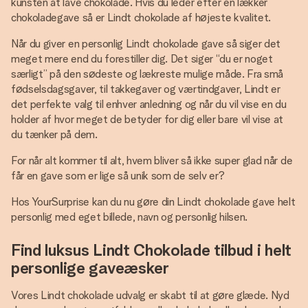
kunsten at lave chokolade. Hvis du leder efter en lækker
chokoladegave så er Lindt chokolade af højeste kvalitet.
Når du giver en personlig Lindt chokolade gave så siger det
meget mere end du forestiller dig. Det siger “du er noget
særligt” på den sødeste og lækreste mulige måde. Fra små
fødselsdagsgaver, til takkegaver og værtindgaver, Lindt er
det perfekte valg til enhver anledning og når du vil vise en du
holder af hvor meget de betyder for dig eller bare vil vise at
du tænker på dem.
For når alt kommer til alt, hvem bliver så ikke super glad når de
får en gave som er lige så unik som de selv er?
Hos YourSurprise kan du nu gøre din Lindt chokolade gave helt
personlig med eget billede, navn og personlig hilsen.
Find luksus Lindt Chokolade tilbud i helt
personlige gaveæsker
Vores Lindt chokolade udvalg er skabt til at gøre glæde. Nyd