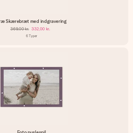
ræ Skærebræt med indgravering
369,00 kr.
332,00 kr.
6
Typer
Foto puslespil