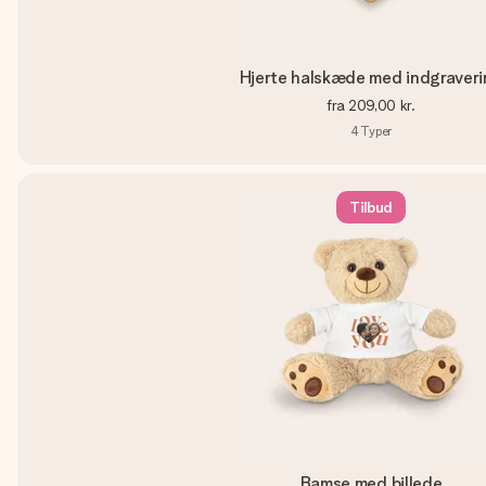
Hjerte halskæde med indgraver
fra
209,00 kr.
4
Typer
Tilbud
Bamse med billede