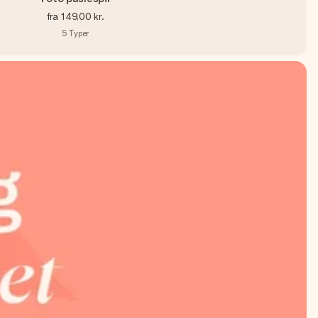
fra
149,00 kr.
5
Typer