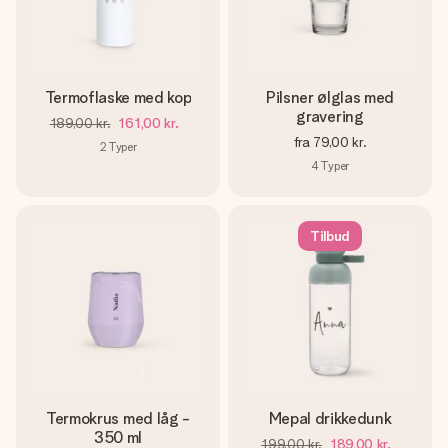
Termoflaske med kop
Pilsner ølglas med
gravering
189,00 kr.
161,00 kr.
fra
79,00 kr.
2
Typer
4
Typer
Tilbud
Termokrus med låg -
Mepal drikkedunk
350 ml
199,00 kr.
189,00 kr.