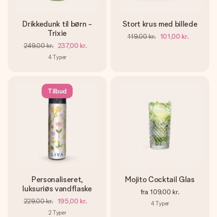
Drikkedunk til børn -
Stort krus med billede
Trixie
119,00 kr.
101,00 kr.
249,00 kr.
237,00 kr.
4
Typer
Tilbud
Personaliseret,
Mojito Cocktail Glas
luksuriøs vandflaske
fra
109,00 kr.
229,00 kr.
195,00 kr.
4
Typer
2
Typer