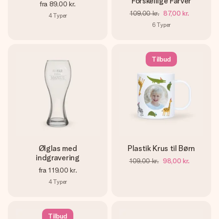
Forskellige Farver
fra
89,00 kr.
109,00 kr.
87,00 kr.
4
Typer
6
Typer
Tilbud
Ølglas med
Plastik Krus til Børn
indgravering
109,00 kr.
98,00 kr.
fra
119,00 kr.
4
Typer
Tilbud