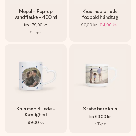
Mepal - Pop-up
Krus med billede
vandflaske - 400 ml
fodbold håndtag
fra
179,00 kr.
99,00 kr.
94,00 kr.
3
Typer
Krus med Billede -
Stabelbare krus
Kærlighed
fra
69,00 kr.
99,00 kr.
4
Typer