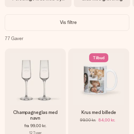
billede af dig eller en besked, der går lige i hendes hjerte.
Intet besvær men udelukkende en masse kærlighed i
øjeblikket.
Vis filtre
77
Gaver
Tilbud
Champagneglas med
Krus med billede
navn
99,00 kr.
84,00 kr.
fra
99,00 kr.
12
Typer