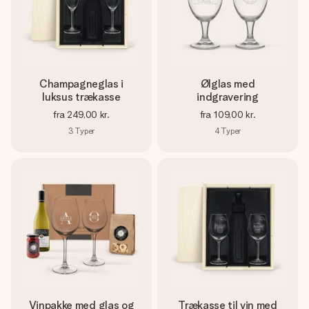
Champagneglas i
Ølglas med
luksus trækasse
indgravering
fra
249,00 kr.
fra
109,00 kr.
3
Typer
4
Typer
Vinpakke med glas og
Trækasse til vin med