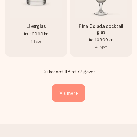
Likørglas
Pina Colada cocktail
glas
fra
109,00 kr.
fra
109,00 kr.
4
Typer
4
Typer
Du har set 48 af 77 gaver
Vis mere