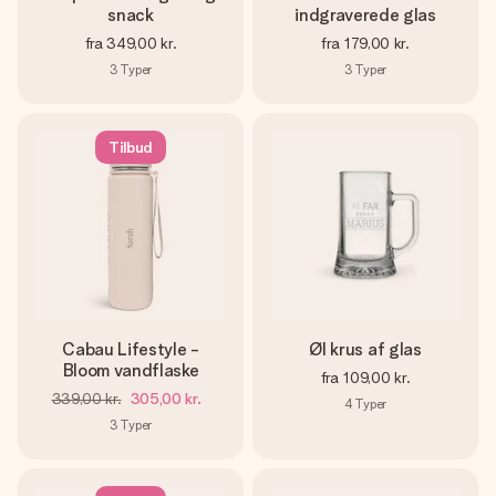
snack
indgraverede glas
fra
349,00 kr.
fra
179,00 kr.
3
Typer
3
Typer
Tilbud
Cabau Lifestyle -
Øl krus af glas
Bloom vandflaske
fra
109,00 kr.
339,00 kr.
305,00 kr.
4
Typer
3
Typer