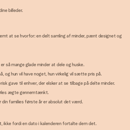
ine billeder.
nemt at se hvorfor: en delt samling af minder, pænt designet og
r er så mange glade minder at dele og huske.
 og hun vil have noget, hun virkelig vil sætte pris på.
sk gave til enhver, der elsker at se tilbage på delte minder.
er føles ægte gennemtænkt.
r din families første år er absolut det værd.
, ikke fordi en dato i kalenderen fortalte dem det.