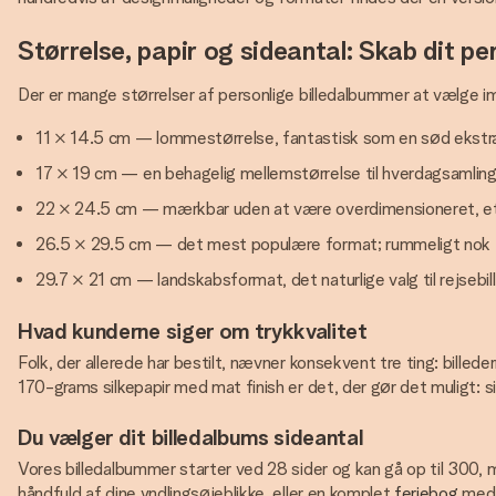
Størrelse, papir og sideantal: Skab dit pe
Der er mange størrelser af personlige billedalbummer at vælge i
11 × 14.5 cm — lommestørrelse, fantastisk som en sød ekstra g
17 × 19 cm — en behagelig mellemstørrelse til hverdagsamling
22 × 24.5 cm — mærkbar uden at være overdimensioneret, et p
26.5 × 29.5 cm — det mest populære format; rummeligt nok til 
29.7 × 21 cm — landskabsformat, det naturlige valg til rejsebi
Hvad kunderne siger om trykkvalitet
Folk, der allerede har bestilt, nævner konsekvent tre ting: bill
170-grams silkepapir med mat finish er det, der gør det muligt: sid
Du vælger dit billedalbums sideantal
Vores billedalbummer starter ved 28 sider og kan gå op til 300, m
håndfuld af dine yndlingsøjeblikke, eller en komplet
feriebog
med p