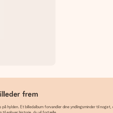
illeder frem
 på hylden. Et billedalbum forvandler dine yndlingsminder til noget,
il enhver historie, du vil fortælle.