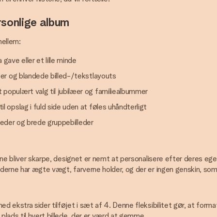
rsonlige album
mellem:
ave eller et lille minde
er og blandede billed-/tekstlayouts
opulært valg til jubilæer og familiealbummer
opslag i fuld side uden at føles uhåndterligt
lleder og brede gruppebilleder
ederne bliver skarpe, designet er nemt at personalisere efter deres
erne har ægte vægt, farverne holder, og der er ingen genskin, som du 
ed ekstra sider tilføjet i sæt af 4. Denne fleksibilitet gør, at fo
lads til hvert billede, der er værd at gemme.