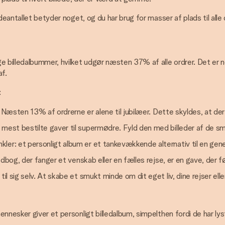
eantallet betyder noget, og du har brug for masser af plads til alle d
e billedalbummer, hvilket udgør næsten 37% af alle ordrer. Det er 
af.
:
. Næsten 13% af ordrerne er alene til jubilæer. Dette skyldes, at de
 mest bestilte gaver til supermødre. Fyld den med billeder af de små,
r: et personligt album er et tankevækkende alternativ til en generi
illedbog, der fanger et venskab eller en fælles rejse, er en gave, d
il sig selv. At skabe et smukt minde om dit eget liv, dine rejser elle
nnesker giver et personligt billedalbum, simpelthen fordi de har lyst