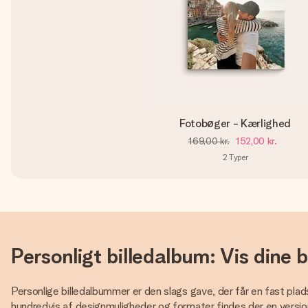
Fotobøger - Kærlighed
169,00 kr.
152,00 kr.
2
Typer
Personligt billedalbum: Vis dine b
Personlige billedalbummer er den slags gave, der får en fast plads
hundredvis af designmuligheder og formater findes der en version t