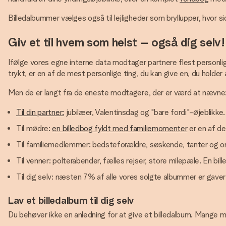
Billedalbummer vælges også til lejligheder som bryllupper, hvor sid
Giv et til hvem som helst – også dig selv!
Ifølge vores egne interne data modtager partnere flest personlig
trykt, er en af de mest personlige ting, du kan give en, du holder 
Men de er langt fra de eneste modtagere, der er værd at nævne
Til din partner:
jubilæer, Valentinsdag og "bare fordi"-øjeblikke
Til mødre:
en billedbog fyldt med familiemomenter
er en af de
Til familiemedlemmer: bedsteforældre, søskende, tanter og onkle
Til venner: polterabender, fælles rejser, store milepæle. En b
Til dig selv: næsten 7% af alle vores solgte albummer er gaver t
Lav et billedalbum til dig selv
Du behøver ikke en anledning for at give et billedalbum. Mange me