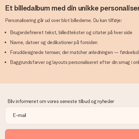
Et billedalbum med din unikke personalise
Personalisering går ud over blot billederne. Du kan tilføje:
Brugerdefineret tekst, billedtekster og citater på hver side
Navne, datoer og dedikationer på forsiden
Foruddesignede temaer, der matcher anledningen — fødselsdage
Baggrundsfarver og layouts personaliseret efter din smag i on
Bliv informeret om vores seneste tilbud og nyheder