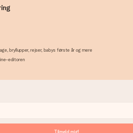
ring
, bryllupper, rejser, babys første år og mere
line-editoren
Tilmeld mig!