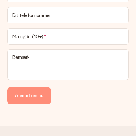
Hvad er leveringstiden, og hvornår modtager jeg min
gave?
Dit telefonnummer
Leveringstiden findes på gavens produktside. Du kan stole på,
at vores postfirma leverer din gave på denne dag.
Hvilke leveringsmuligheder kan jeg vælge?
Mængde (10+)
I øjeblikket er det ikke (endnu) muligt at vælge en
leveringsindstilling. Den gave, du vil bestille, sendes enten som
en pakke eller som postkasse levering. Vil du gerne vide
Bemærk
hvilken måde din ordre sendes på? Kontakt venligst vores
kundeservice.
Betaling
Hvordan kan jeg betale min ordre?
Vi tilbyder følgende betalingsmetoder: Dankort, Paypal,
Anmod om nu
kreditkort, faktura via Klarna eller bankoverførsel. I tilfælde af
manuel betaling overførsel, skal du tage højde for en ekstra 3
dage til levering af din gave.
Gave modtaget
Hvad hvis gaven ikke er helt til min smag?
Vi beklager dybt, at din gave ikke er faldet i din smag. Kontakt