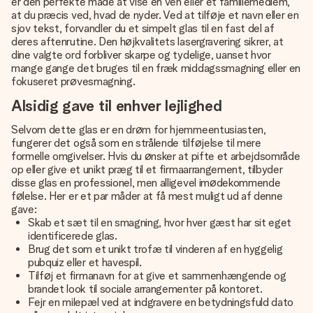
er den perfekte måde at vise en ven eller et familiemedlem,
at du præcis ved, hvad de nyder. Ved at tilføje et navn eller en
sjov tekst, forvandler du et simpelt glas til en fast del af
deres aftenrutine. Den højkvalitets lasergravering sikrer, at
dine valgte ord forbliver skarpe og tydelige, uanset hvor
mange gange det bruges til en fræk middagssmagning eller en
fokuseret prøvesmagning.
Alsidig gave til enhver lejlighed
Selvom dette glas er en drøm for hjemmeentusiasten,
fungerer det også som en strålende tilføjelse til mere
formelle omgivelser. Hvis du ønsker at pifte et arbejdsområde
op eller give et unikt præg til et firmaarrangement, tilbyder
disse glas en professionel, men alligevel imødekommende
følelse. Her er et par måder at få mest muligt ud af denne
gave:
Skab et sæt til en smagning, hvor hver gæst har sit eget
identificerede glas
.
Brug det som et unikt trofæ til vinderen af en hyggelig
pubquiz eller et havespil.
Tilføj et firmanavn for at give et sammenhængende og
brandet look til sociale arrangementer på kontoret.
Fejr en milepæl ved at indgravere en betydningsfuld dato