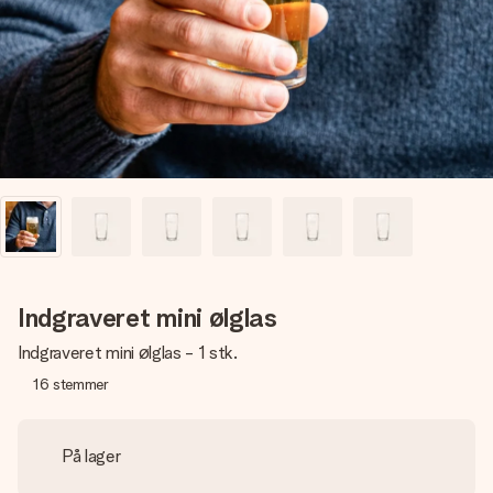
billede af dig eller en besked, der går lige i hendes hjerte.
Intet besvær men udelukkende en masse kærlighed i
øjeblikket.
Indgraveret mini ølglas
Indgraveret mini ølglas - 1 stk.
16
stemmer
På lager