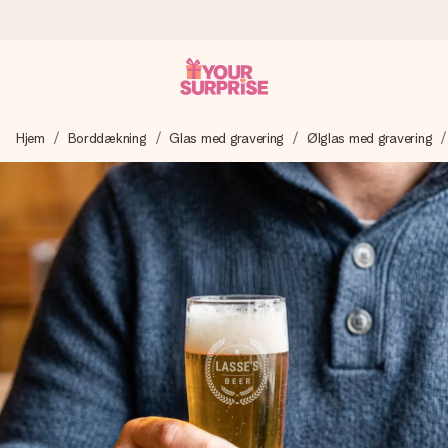
Bestil i dag, sendes inden for 1 hverdag
Hjem
Borddækning
Glas med gravering
Ølglas med gravering
Vi laver din gave med omhu og sender den lynhurtigt – så
du kan give den på det helt rette tidspunkt, når den
betyder allermest.
4,7 (baseret på +15.000 anmeldelser)
Vores gaver inspirerer. Kunderne giver os 4,7 på Google
Reviews.
Gratis kort med hilsen
Lav noget særligt i blot få trin – med hendes navn, et