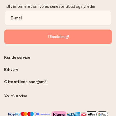
venligst vores kundeservice, de hjælper gerne med at finde en
Bliv informeret om vores seneste tilbud og nyheder
passende løsning.
Er fakturaen sendt sammen med ordren?
Ingen faktura sendes med din ordre. Du modtager altid
fakturaen i bekræftelsesemailen, og du kan altid finde den i din
MySurprise-konto. Det betyder at du kan få gaven leveret
Tilmeld mig!
direkte til modtageren, hvilket gør det til en sand
overraskelse!
Kunde service
Erhverv
Ofte stillede spørgsmål
YourSurprise