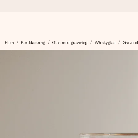
Bestil i dag, sendes inden for 1 hverdag
Hjem
Borddækning
Glas med gravering
Whiskyglas
Graveret
Vi laver din gave med omhu og sender den lynhurtigt – så du ka
4,7 (baseret på +15.000 anmeldelser)
Vores gaver inspirerer. Kunderne giver os 4,7 på Google Revie
Gratis kort med hilsen
Lav noget særligt i blot få trin – med hendes navn, et billede 