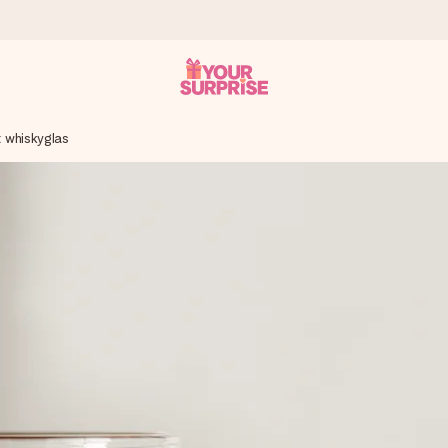
 whiskyglas
n give den på det helt rette tidspunkt, når den betyder allermest.
ws.
af dig eller en besked, der går lige i hendes hjerte. Intet besvær me