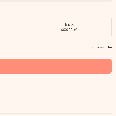
6 stk
(309,00 kr.)
Erhvervsordre