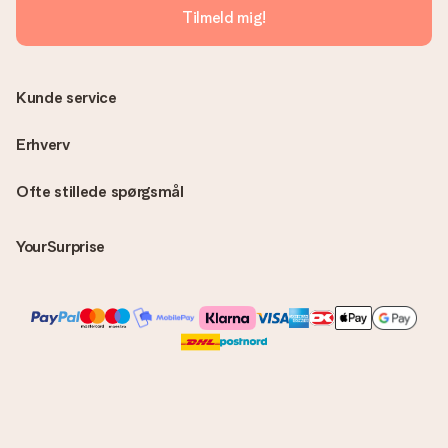
MySurprise-konto. Det betyder at du kan få gaven leveret
Tilmeld mig!
direkte til modtageren, hvilket gør det til en sand
overraskelse!
Kunde service
Erhverv
Ofte stillede spørgsmål
YourSurprise