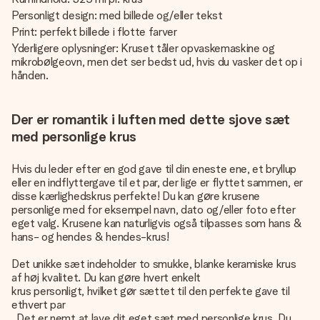
Personligt design: med billede og/eller tekst
Print: perfekt billede i flotte farver
Yderligere oplysninger: Kruset tåler opvaskemaskine og
mikrobølgeovn, men det ser bedst ud, hvis du vasker det op i
hånden.
Der er romantik i luften med dette sjove sæt
med personlige krus
Hvis du leder efter en god gave til din eneste ene, et bryllup
eller en indflyttergave til et par, der lige er flyttet sammen, er
disse kærlighedskrus perfekte! Du kan gøre krusene
personlige med for eksempel navn, dato og/eller foto efter
eget valg. Krusene kan naturligvis også tilpasses som hans &
hans- og hendes & hendes-krus!
Det unikke sæt indeholder to smukke, blanke keramiske krus
af høj kvalitet. Du kan gøre hvert enkelt
krus personligt, hvilket gør sættet til den perfekte gave til
ethvert par
. Det er nemt at lave dit eget sæt med personlige krus. Du