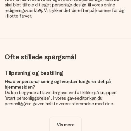
skal blot tilføje dit eget personlige design til vores online
redigeringsværktøj. Vi trykker det derefter på krusene for dig
i flotte farver.
Ofte stillede spørgsmål
Tilpasning og bestilling
Hvad er personalisering og hvordan fungerer det på
hjemmesiden?
Du kan begynde at lave din gave ved at klikke på knappen
'start personliggørelse' . I vores gaveeditor kan du
personliggøre gaven helt i overensstemmelse med dine
ønsker: Tilføj dit eget billede og / eller tekst. Hvis du vil, kan
du også vælge et smukt design for at gøre din gave helt unik.
Vis mere
Er personalisering inkluderet i prisen?