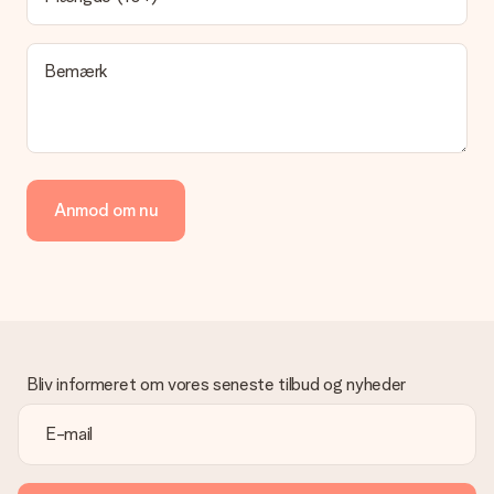
I øjeblikket er det ikke (endnu) muligt at vælge en
leveringsindstilling. Den gave, du vil bestille, sendes enten som
en pakke eller som postkasse levering. Vil du gerne vide
Bemærk
hvilken måde din ordre sendes på? Kontakt venligst vores
kundeservice.
Betaling
Hvordan kan jeg betale min ordre?
Vi tilbyder følgende betalingsmetoder: Dankort, Paypal,
Anmod om nu
kreditkort, faktura via Klarna eller bankoverførsel. I tilfælde af
manuel betaling overførsel, skal du tage højde for en ekstra 3
dage til levering af din gave.
Gave modtaget
Hvad hvis gaven ikke er helt til min smag?
Vi beklager dybt, at din gave ikke er faldet i din smag. Kontakt
venligst vores kundeservice, de hjælper gerne med at finde en
Bliv informeret om vores seneste tilbud og nyheder
passende løsning.
Er fakturaen sendt sammen med ordren?
Ingen faktura sendes med din ordre. Du modtager altid
fakturaen i bekræftelsesemailen, og du kan altid finde den i din