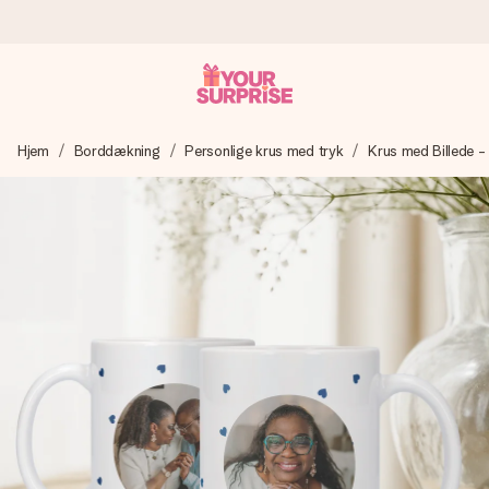
Bestil i dag, sendes inden for 1 hverdag
Hjem
Borddækning
Personlige krus med tryk
Krus med Billede 
Vi laver din gave med omhu og sender den lynhurtigt – så
du kan give den på det helt rette tidspunkt, når den
betyder allermest.
4,7 (baseret på +15.000 anmeldelser)
Vores gaver inspirerer. Kunderne giver os 4,7 på Google
Reviews.
Gratis kort med hilsen
Lav noget særligt i blot få trin – med hendes navn, et