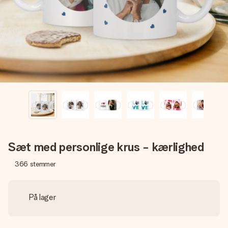
billede af dig eller en besked, der går lige i hendes hjerte.
Intet besvær men udelukkende en masse kærlighed i
øjeblikket.
Sæt med personlige krus - kærlighed
366
stemmer
På lager