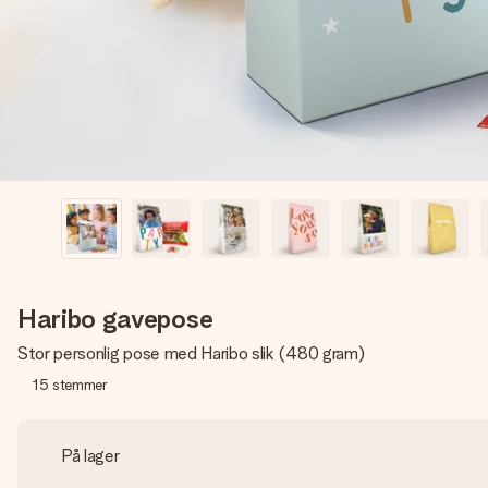
Haribo gavepose
Stor personlig pose med Haribo slik (480 gram)
15
stemmer
På lager