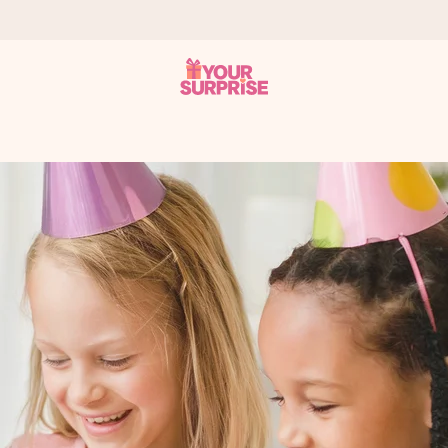
n give den på det helt rette tidspunkt, når den betyder allermest.
ws.
af dig eller en besked, der går lige i hendes hjerte. Intet besvær me