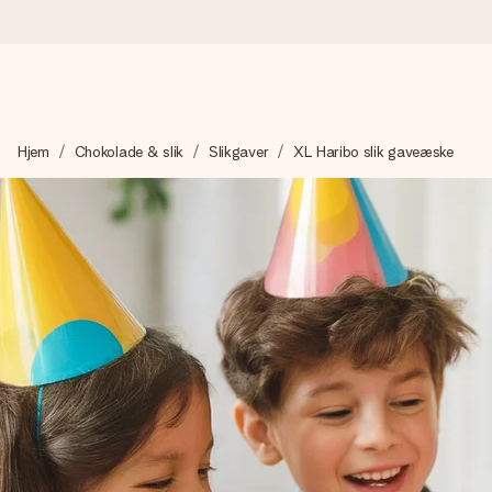
Bestil i dag, sendes inden for 1 hverdag
Hjem
Chokolade & slik
Slikgaver
XL Haribo slik gaveæske
Vi laver din gave med omhu og sender den lynhurtigt – så du ka
4,7 (baseret på +15.000 anmeldelser)
Vores gaver inspirerer. Kunderne giver os 4,7 på Google Revie
Gratis kort med hilsen
Lav noget særligt i blot få trin – med hendes navn, et billede 