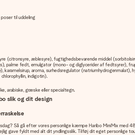
oser til uddeling
syre (citronsyre, æblesyre), fugtighedsbevarende middel (sorbitol
s), palme fedt, emulgator (mono- og diglycerider af fedtsyrer), frugt
drue), karamelsirup, aroma, surhedsregulator (natriumhydrogenmalat)
hlorophyllin, indigotin).
ske, arabiske, græske eller specialtegn.
 slik og dit design
rraskelse
fødselsdag? Så gå efter vores personlige kæmpe Haribo MiniMix med 4
ig gave fyldt med alt dit yndlingsslik. Tilføj dit eget personlige tou