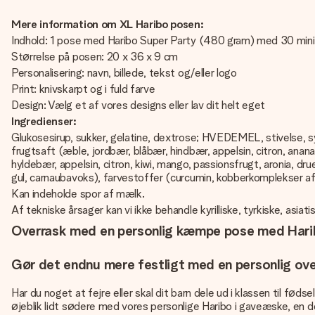
Mere information om XL Haribo posen:
Indhold: 1 pose med Haribo Super Party (480 gram) med 30 mini p
Størrelse på posen: 20 x 36 x 9 cm
Personalisering: navn, billede, tekst og/eller logo
Print: knivskarpt og i fuld farve
Design: Vælg et af vores designs eller lav dit helt eget
Ingredienser:
Glukosesirup, sukker, gelatine, dextrose; HVEDEMEL, stivelse, 
frugtsaft (æble, jordbær, blåbær, hindbær, appelsin, citron, anana
hyldebær, appelsin, citron, kiwi, mango, passionsfrugt, aronia, 
gul, carnaubavoks), farvestoffer (curcumin, kobberkomplekser af c
Kan indeholde spor af mælk.
Af tekniske årsager kan vi ikke behandle kyrilliske, tyrkiske, asiati
Overrask med en personlig kæmpe pose med Haribo
Gør det endnu mere festligt med en personlig ove
Har du noget at fejre eller skal dit barn dele ud i klassen til 
øjeblik lidt sødere med vores personlige Haribo i gaveæske, en dejl