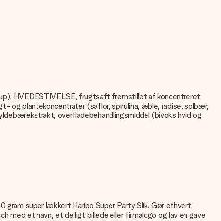
sirup), HVEDESTIVELSE, frugtsaft fremstillet af koncentreret
- og plantekoncentrater (saflor, spirulina, æble, radise, solbær,
, hyldebærekstrakt, overfladebehandlingsmiddel (bivoks hvid og
80 gram super lækkert Haribo Super Party Slik. Gør ethvert
ch med et navn, et dejligt billede eller firmalogo og lav en gave