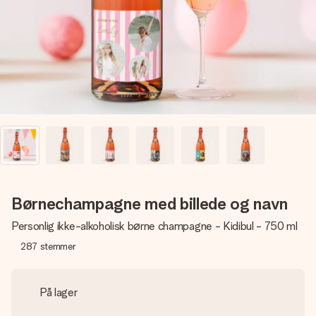
billede af dig eller en besked, der går lige i hendes hjerte.
Intet besvær men udelukkende en masse kærlighed i
øjeblikket.
Børnechampagne med billede og navn
Personlig ikke-alkoholisk børne champagne - Kidibul - 750 ml
287
stemmer
På lager