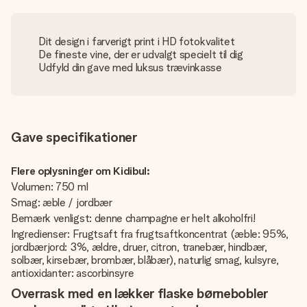
Dit design i farverigt print i HD fotokvalitet
De fineste vine, der er udvalgt specielt til dig
Udfyld din gave med luksus trævinkasse
Gave specifikationer
Flere oplysninger om Kidibul:
Volumen: 750 ml
Smag: æble / jordbær
Bemærk venligst: denne champagne er helt alkoholfri!
Ingredienser: Frugtsaft fra frugtsaftkoncentrat (æble: 95%,
jordbærjord: 3%, ældre, druer, citron, tranebær, hindbær,
solbær, kirsebær, brombær, blåbær), naturlig smag, kulsyre,
antioxidanter: ascorbinsyre
Overrask med en lækker flaske børnebobler