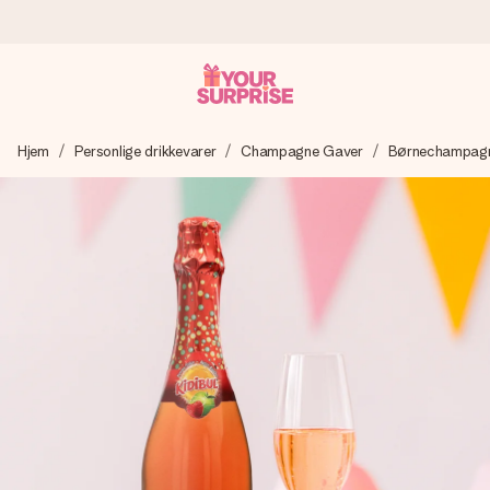
Bestil i dag, sendes inden for 1 hverdag
Hjem
Personlige drikkevarer
Champagne Gaver
Børnechampagne
Vi laver din gave med omhu og sender den lynhurtigt – så
du kan give den på det helt rette tidspunkt, når den
betyder allermest.
4,7 (baseret på +15.000 anmeldelser)
Vores gaver inspirerer. Kunderne giver os 4,7 på Google
Reviews.
Gratis kort med hilsen
Lav noget særligt i blot få trin – med hendes navn, et