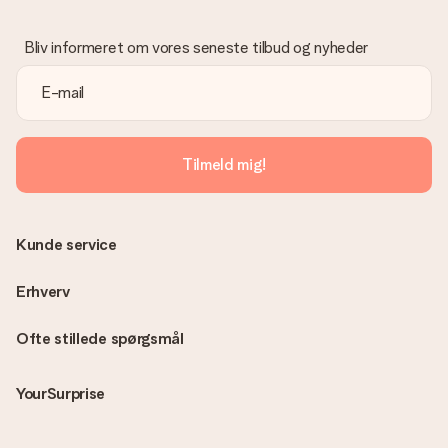
Hvad hvis gaven ikke er helt til min smag?
Vi beklager dybt, at din gave ikke er faldet i din smag. Kontakt
venligst vores kundeservice, de hjælper gerne med at finde en
Bliv informeret om vores seneste tilbud og nyheder
passende løsning.
Er fakturaen sendt sammen med ordren?
Ingen faktura sendes med din ordre. Du modtager altid
fakturaen i bekræftelsesemailen, og du kan altid finde den i din
MySurprise-konto. Det betyder at du kan få gaven leveret
Tilmeld mig!
direkte til modtageren, hvilket gør det til en sand
overraskelse!
Kunde service
Erhverv
Ofte stillede spørgsmål
YourSurprise