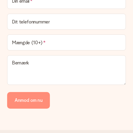
Din email
Det er ikke muligt at vælge en bestemt leveringsdato.
Hvad er leveringstiden, og hvornår modtager jeg min
gave?
Dit telefonnummer
Leveringstiden findes på gavens produktside. Du kan stole på,
at vores postfirma leverer din gave på denne dag.
Hvilke leveringsmuligheder kan jeg vælge?
Mængde (10+)
I øjeblikket er det ikke (endnu) muligt at vælge en
leveringsindstilling. Den gave, du vil bestille, sendes enten som
en pakke eller som postkasse levering. Vil du gerne vide
Bemærk
hvilken måde din ordre sendes på? Kontakt venligst vores
kundeservice.
Betaling
Hvordan kan jeg betale min ordre?
Vi tilbyder følgende betalingsmetoder: Dankort, Paypal,
Anmod om nu
kreditkort, faktura via Klarna eller bankoverførsel. I tilfælde af
manuel betaling overførsel, skal du tage højde for en ekstra 3
dage til levering af din gave.
Gave modtaget