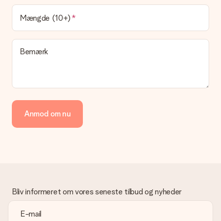
Hvilke leveringsmuligheder kan jeg vælge?
Mængde (10+)
I øjeblikket er det ikke (endnu) muligt at vælge en
leveringsindstilling. Den gave, du vil bestille, sendes enten som
en pakke eller som postkasse levering. Vil du gerne vide
Bemærk
hvilken måde din ordre sendes på? Kontakt venligst vores
kundeservice.
Betaling
Hvordan kan jeg betale min ordre?
Vi tilbyder følgende betalingsmetoder: Dankort, Paypal,
Anmod om nu
kreditkort, faktura via Klarna eller bankoverførsel. I tilfælde af
manuel betaling overførsel, skal du tage højde for en ekstra 3
dage til levering af din gave.
Gave modtaget
Hvad hvis gaven ikke er helt til min smag?
Vi beklager dybt, at din gave ikke er faldet i din smag. Kontakt
venligst vores kundeservice, de hjælper gerne med at finde en
Bliv informeret om vores seneste tilbud og nyheder
passende løsning.
Er fakturaen sendt sammen med ordren?