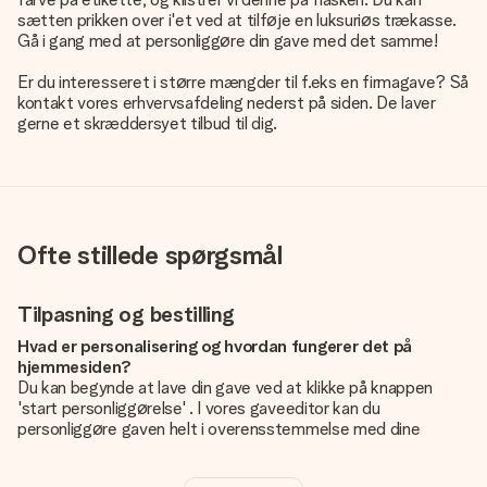
sætten prikken over i'et ved at tilføje en luksuriøs trækasse.
Gå i gang med at personliggøre din gave med det samme!
Er du interesseret i større mængder til f.eks en firmagave? Så
kontakt vores erhvervsafdeling nederst på siden. De laver
gerne et skræddersyet tilbud til dig.
Ofte stillede spørgsmål
Tilpasning og bestilling
Hvad er personalisering og hvordan fungerer det på
hjemmesiden?
Du kan begynde at lave din gave ved at klikke på knappen
'start personliggørelse' . I vores gaveeditor kan du
personliggøre gaven helt i overensstemmelse med dine
ønsker: Tilføj dit eget billede og / eller tekst. Hvis du vil, kan
du også vælge et smukt design for at gøre din gave helt unik.