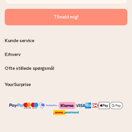
Ingen faktura sendes med din ordre. Du modtager altid
fakturaen i bekræftelsesemailen, og du kan altid finde den i din
MySurprise-konto. Det betyder at du kan få gaven leveret
Tilmeld mig!
direkte til modtageren, hvilket gør det til en sand
overraskelse!
Kunde service
Erhverv
Ofte stillede spørgsmål
YourSurprise