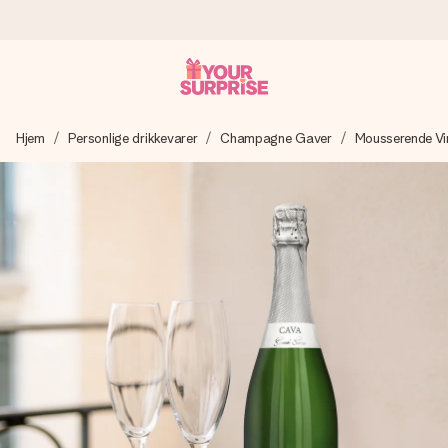
Bestil i dag, sendes inden for 1 hverdag
Hjem
Personlige drikkevarer
Champagne Gaver
Mousserende Vi
Vi laver din gave med omhu og sender den lynhurtigt – så
du kan give den på det helt rette tidspunkt, når den
betyder allermest.
4,7 (baseret på +15.000 anmeldelser)
Vores gaver inspirerer. Kunderne giver os 4,7 på Google
Reviews.
Gratis kort med hilsen
Lav noget særligt i blot få trin – med hendes navn, et