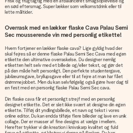
Frisk og frugtagtig med en afbalanceret smagsoplevelse og
en sød eftersmag. Super lækker som velkomstdrink eller til
lette måltider.
Overrask med en lækker flaske Cava Palau Semi
Sec mousserende vin med personlig etikette!
Hvem fortjener en lækker flaske cava? Lige gyldig hvad der
skal fejres så er denne flaske Palau Semi Sec Cava med egen
etikette den ultimative overraskelse. Du designer nemlig
etiketten helt selv med et billede og/eller tekst, og gør det
på den måde helt personligt. Den perfekte studentergave,
jubilæumsgave, bryllupsgave eller til at fejre at man har fået
drømmejobbet. Men du kan selvfølgelig også gøre hver dag til
en fest med en personlig flaske Palau Semi Sec cava.
Din flaske cava får et personligt strejf med en personlig
designet etikette. Det er slet ikke svært at designe din egen
etikette. Tilføj dit yndlingsbillede, et navn og tekst i vores
online editor. Du kan endda tilføje flere billeder og lave en unik
collage. Der er masser af fine designs at vælge i mellem.
Herefter trykker vi din kreation i knivskarp kvalitet og fuld
farve på etikette, og klistrer vi denne på flasken. Du kan