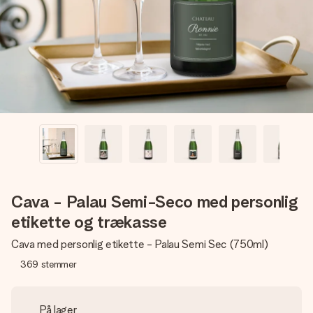
billede af dig eller en besked, der går lige i hendes hjerte.
Intet besvær men udelukkende en masse kærlighed i
øjeblikket.
Cava - Palau Semi-Seco med personlig
etikette og trækasse
Cava med personlig etikette - Palau Semi Sec (750ml)
369
stemmer
På lager