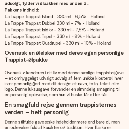
udsolgt, fylder vi ølpakken med anden øl.
Pakkens indhold:
La Trappe Trappist Blond - 330 ml - 6,5% - Holland
La Trappe Trappist Dubbel 330 ml - 7% - Holland
La Trappe Trappist Isid'or - 330 ml - 7,5% - Holland
La Trappe Trappist Tripel - 330 ml - 8% - Holland
La Trappe Trappist Quadrupel - 330 ml - 10% - Holland
Overrask en ølelsker med deres egen personlige
Trappist-ølpakke
Overrask ølkenderen i dit liv med denne særlige trappistølgave
– et omhyggeligt udvalgt udvalg af fem unikke klosterøl, hver
især personliggjort med dit design: et navn, foto, tekst eller
logo. Denne luksusgave forvandler en almindelig smagning til
en personlig oplevelse, som hun vil huske tår efter tår.
En smagfuld rejse gennem trappisternes
verden – helt personlig
Denne stilfulde gaveæske indeholder mere end bare øl, men
en oplevelse fuld af karakter og tradition. Hver flaske er