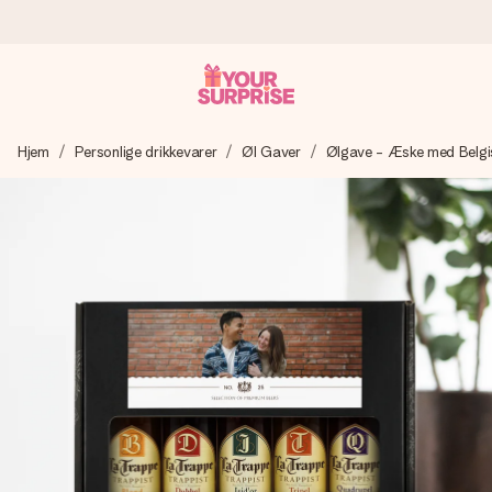
Bestil i dag, sendes inden for 1 hverdag
Hjem
Personlige drikkevarer
Øl Gaver
Ølgave - Æske med Belgi
Vi laver din gave med omhu og sender den lynhurtigt – så
du kan give den på det helt rette tidspunkt, når den
betyder allermest.
4,7 (baseret på +15.000 anmeldelser)
Vores gaver inspirerer. Kunderne giver os 4,7 på Google
Reviews.
Gratis kort med hilsen
Lav noget særligt i blot få trin – med hendes navn, et