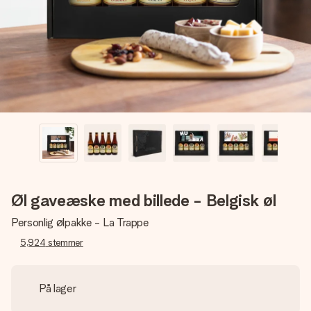
billede af dig eller en besked, der går lige i hendes hjerte.
Intet besvær men udelukkende en masse kærlighed i
øjeblikket.
Øl gaveæske med billede - Belgisk øl
Personlig ølpakke - La Trappe
5,924
stemmer
På lager