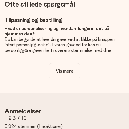
Ofte stillede spørgsmål
Tilpasning og bestilling
Hvad er personalisering og hvordan fungerer det på
hjemmesiden?
Du kan begynde at lave din gave ved at klikke på knappen
'start personliggørelse' . I vores gaveeditor kan du
personliggøre gaven helt i overensstemmelse med dine
ønsker: Tilføj dit eget billede og / eller tekst. Hvis du vil, kan
du også vælge et smukt design for at gøre din gave helt unik.
Vis mere
Er personalisering inkluderet i prisen?
Prisen der vises på hjemmesiden omfatter personliggørelse
af din gave. Nice and Easy!
Hvordan ved jeg, om mit billede har den rigtige kvalitet?
Vi vil være sikre på, at du er helt tilfreds med din gave. Derfor
er det vigtigt at bruge fotos af høj kvalitet. Hvis du er i tvivl
Anmeldelser
om kvaliteten af dit billede, kan du kontakte vores
kundeservice og vedlægge dit foto sammen med den gave,
9.3
/ 10
du er interesseret i at bestille. Så kan de tjekke kvaliteten for
5,924 stemmer
(
1 reaktioner
)
dig!