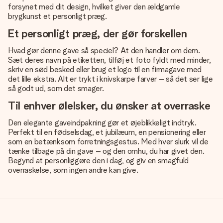
forsynet med dit design, hvilket giver den ældgamle
brygkunst et personligt præg.
Et personligt præg, der gør forskellen
Hvad gør denne gave så speciel? At den handler om dem.
Sæt deres navn på etiketten, tilføj et foto fyldt med minder,
skriv en sød besked eller brug et logo til en firmagave med
det lille ekstra. Alt er trykt i knivskarpe farver – så det ser lige
så godt ud, som det smager.
Til enhver ølelsker, du ønsker at overraske
Den elegante gaveindpakning gør et øjeblikkeligt indtryk.
Perfekt til en fødselsdag, et jubilæum, en pensionering eller
som en betænksom forretningsgestus. Med hver slurk vil de
tænke tilbage på din gave – og den omhu, du har givet den.
Begynd at personliggøre den i dag, og giv en smagfuld
overraskelse, som ingen andre kan give.