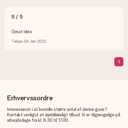
Hvilke formater kan jeg uploade?
Du kan bruge JPG- og PNG-filer til vores editor. Er dette for
5 / 5
teknisk eller har du et billede af et andet format, du gerne vil
bruge? Kontakt venligst vores kundeservice. De er glade for
at hjælpe dig, så du kan lave den gave du vil have!
Great idea
Hvad hvis den farve eller valgmulighed jeg vil have, ikke er
Tanya, 04 Jan 2022
tilgængelig?
Er du på udkig efter en bestemt gave eller gave i en bestemt
farve, men er dette ikke angivet på hjemmesiden? Kontakt
1
venligst vores kundeservice; de er glade for at hjælpe dig!
Hvordan tilføjer jeg et kort til min gave? / Hvad er et kort?
Ved at klikke på 'Gratis lykønskningskort' i vores indkøbskurv,
kan du tilføje et sjovt kort til din gave. Du kan sætte en
personlig besked på dette kort, så modtageren vil vide præcis,
hvem du skal takke for denne dejlige overraskelse.
Erhvervssordre
Er min gave indpakket?
Interesseret i at bestille større antal af denne gave?
I øjeblikket har vi (endnu) ikke en gaveindpakningstjeneste til
Kontakt venligst et øjeblikkeligt tilbud. Vi er tilgængelige på
at pakke din gave. Vi leverer vores gaver i en festlig
arbejdsdage fra kl. 8.30 til 17.00.
emballage. Det betyder, at din gave er klar til at blive givet,