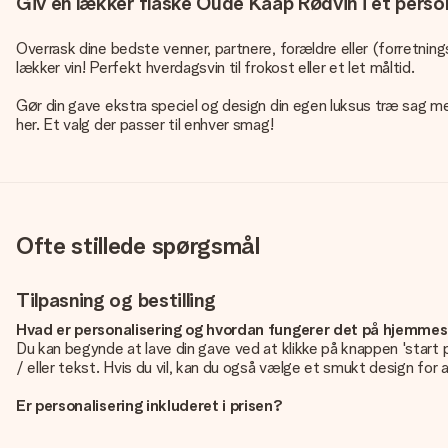
Giv en lækker flaske Oude Kaap Rødvin i et perso
Overrask dine bedste venner, partnere, forældre eller (forretning
lækker vin! Perfekt hverdagsvin til frokost eller et let måltid.
Gør din gave ekstra speciel og design din egen luksus træ sag med d
her. Et valg der passer til enhver smag!
Ofte stillede spørgsmål
Tilpasning og bestilling
Hvad er personalisering og hvordan fungerer det på hjemme
Du kan begynde at lave din gave ved at klikke på knappen 'start 
/ eller tekst. Hvis du vil, kan du også vælge et smukt design for a
Er personalisering inkluderet i prisen?
Prisen der vises på hjemmesiden omfatter personliggørelse af di