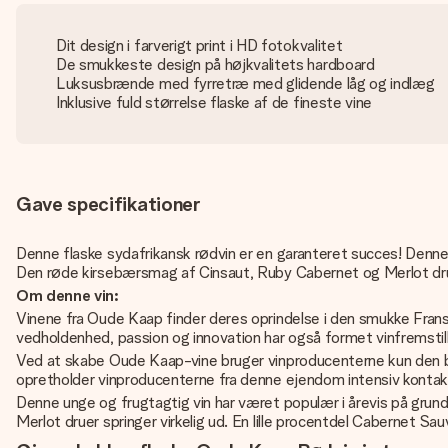
Dit design i farverigt print i HD fotokvalitet
De smukkeste design på højkvalitets hardboard
Luksusbrænde med fyrretræ med glidende låg og indlæg
Inklusive fuld størrelse flaske af de fineste vine
Gave specifikationer
Denne flaske sydafrikansk rødvin er en garanteret succes! Denne 
Den røde kirsebærsmag af Cinsaut, Ruby Cabernet og Merlot drue
Om denne vin:
Vinene fra Oude Kaap finder deres oprindelse i den smukke Fransch
vedholdenhed, passion og innovation har også formet vinfremstil
Ved at skabe Oude Kaap-vine bruger vinproducenterne kun den bed
opretholder vinproducenterne fra denne ejendom intensiv kont
Denne unge og frugtagtig vin har været populær i årevis på grun
Merlot druer springer virkelig ud. En lille procentdel Cabernet Sa