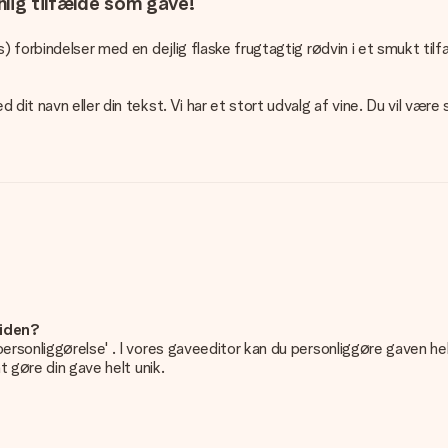
nlig tilfælde som gave!
s) forbindelser med en dejlig flaske frugtagtig rødvin i et smukt ti
it navn eller din tekst. Vi har et stort udvalg af vine. Du vil være 
siden?
personliggørelse' . I vores gaveeditor kan du personliggøre gaven he
t gøre din gave helt unik.
n gave. Nice and Easy!