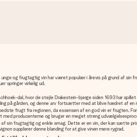
unge og frugtagtig vin har været populær i årevis på grund af sin fr
r springer virkelig ud.
hoek-dal, hvor de stejle Drakestein-bjerge siden 1693 har spillet en
ling på gården, og denne arv fortsætter med at blive hædret af en 
ste frugt fra regionen, da essensen af ​​en god vin er frugten. F
akt med producenterne og bruger en meget streng udvælgelsesproc
d af sin frugtagtig og enkle smag. Dette er en vin, der kan sætte 
uvignon supplerer denne blanding for at give vinen mere rygrad.