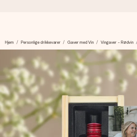
Bestil i dag, sendes inden for 1 hverdag
Hjem
Personlige drikkevarer
Gaver med Vin
Vingaver - Rødvin
Vi laver din gave med omhu og sender den lynhurtigt – så du ka
4,7 (baseret på +15.000 anmeldelser)
Vores gaver inspirerer. Kunderne giver os 4,7 på Google Revie
Gratis kort med hilsen
Lav noget særligt i blot få trin – med hendes navn, et billede 