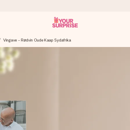
Vingave - Rødvin Oude Kaap Sydafrika
n give den på det helt rette tidspunkt, når den betyder allermest.
ws.
af dig eller en besked, der går lige i hendes hjerte. Intet besvær me