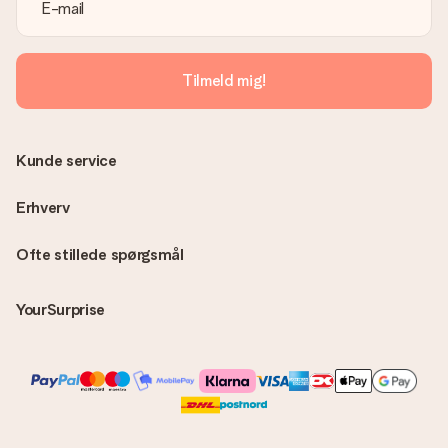
Er fakturaen sendt sammen med ordren?
Ingen faktura sendes med din ordre. Du modtager altid
fakturaen i bekræftelsesemailen, og du kan altid finde den i din
MySurprise-konto. Det betyder at du kan få gaven leveret
Tilmeld mig!
direkte til modtageren, hvilket gør det til en sand
overraskelse!
Kunde service
Erhverv
Ofte stillede spørgsmål
YourSurprise