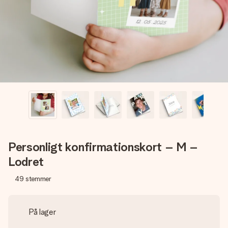
billede af dig eller en besked, der går lige i hendes hjerte.
Intet besvær men udelukkende en masse kærlighed i
øjeblikket.
Personligt konfirmationskort – M –
Lodret
49
stemmer
På lager