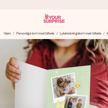
Bestil i dag, sendes inden for 1 hverdag
Hjem
Personlige kort med billede
Lykønskningskort med billede
Vi laver din gave med omhu og sender den lynhurtigt – så
du kan give den på det helt rette tidspunkt, når den
betyder allermest.
4,7 (baseret på +15.000 anmeldelser)
Vores gaver inspirerer. Kunderne giver os 4,7 på Google
Reviews.
Gratis kort med hilsen
Lav noget særligt i blot få trin – med hendes navn, et