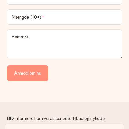
at vores postfirma leverer din gave på denne dag.
Hvilke leveringsmuligheder kan jeg vælge?
Mængde (10+)
I øjeblikket er det ikke (endnu) muligt at vælge en
leveringsindstilling. Den gave, du vil bestille, sendes enten som
en pakke eller som postkasse levering. Vil du gerne vide
Bemærk
hvilken måde din ordre sendes på? Kontakt venligst vores
kundeservice.
Betaling
Hvordan kan jeg betale min ordre?
Vi tilbyder følgende betalingsmetoder: Dankort, Paypal,
Anmod om nu
kreditkort, faktura via Klarna eller bankoverførsel. I tilfælde af
manuel betaling overførsel, skal du tage højde for en ekstra 3
dage til levering af din gave.
Gave modtaget
Hvad hvis gaven ikke er helt til min smag?
Vi beklager dybt, at din gave ikke er faldet i din smag. Kontakt
venligst vores kundeservice, de hjælper gerne med at finde en
Bliv informeret om vores seneste tilbud og nyheder
passende løsning.