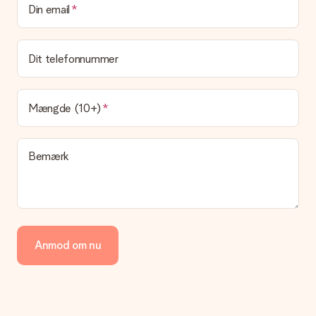
Din email
Det er ikke muligt at vælge en bestemt leveringsdato.
Hvad er leveringstiden, og hvornår modtager jeg min
gave?
Dit telefonnummer
Leveringstiden findes på gavens produktside. Du kan stole på,
at vores postfirma leverer din gave på denne dag.
Hvilke leveringsmuligheder kan jeg vælge?
Mængde (10+)
I øjeblikket er det ikke (endnu) muligt at vælge en
leveringsindstilling. Den gave, du vil bestille, sendes enten som
en pakke eller som postkasse levering. Vil du gerne vide
Bemærk
hvilken måde din ordre sendes på? Kontakt venligst vores
kundeservice.
Betaling
Hvordan kan jeg betale min ordre?
Vi tilbyder følgende betalingsmetoder: Dankort, Paypal,
Anmod om nu
kreditkort, faktura via Klarna eller bankoverførsel. I tilfælde af
manuel betaling overførsel, skal du tage højde for en ekstra 3
dage til levering af din gave.
Gave modtaget