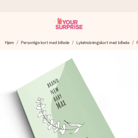
Bestil i dag, sendes inden for 1 hverdag
Hjem
Personlige kort med billede
Lykønskningskort med billede
Vi laver din gave med omhu og sender den lynhurtigt – så
du kan give den på det helt rette tidspunkt, når den
betyder allermest.
4,7 (baseret på +15.000 anmeldelser)
Vores gaver inspirerer. Kunderne giver os 4,7 på Google
Reviews.
Gratis kort med hilsen
Lav noget særligt i blot få trin – med hendes navn, et