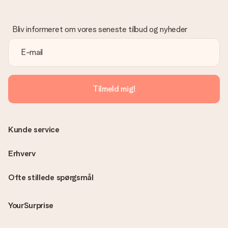
Hvad hvis gaven ikke er helt til min smag?
Vi beklager dybt, at din gave ikke er faldet i din smag. Kontakt
venligst vores kundeservice, de hjælper gerne med at finde en
Bliv informeret om vores seneste tilbud og nyheder
passende løsning.
Er fakturaen sendt sammen med ordren?
Ingen faktura sendes med din ordre. Du modtager altid
fakturaen i bekræftelsesemailen, og du kan altid finde den i din
MySurprise-konto. Det betyder at du kan få gaven leveret
Tilmeld mig!
direkte til modtageren, hvilket gør det til en sand
overraskelse!
Kunde service
Erhverv
Ofte stillede spørgsmål
YourSurprise