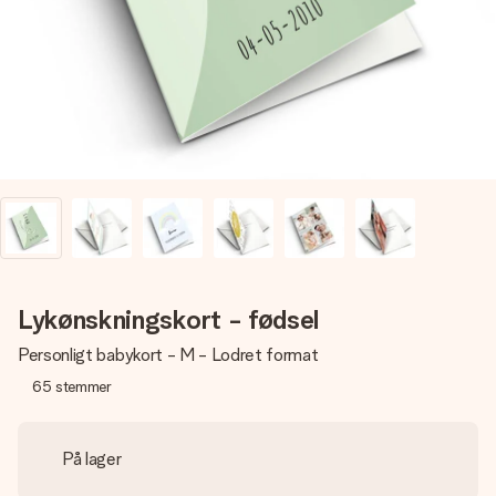
billede af dig eller en besked, der går lige i hendes hjerte.
Intet besvær men udelukkende en masse kærlighed i
øjeblikket.
Lykønskningskort - fødsel
Personligt babykort - M - Lodret format
65
stemmer
På lager