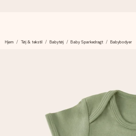
Bestil i dag, sendes inden for 1 hverdag
Hjem
Tøj & tekstil
Babytøj
Baby Sparkedragt
Babybodyer
Vi laver din gave med omhu og sender den lynhurtigt – så du ka
4,7 (baseret på +15.000 anmeldelser)
Vores gaver inspirerer. Kunderne giver os 4,7 på Google Revie
Gratis kort med hilsen
Lav noget særligt i blot få trin – med hendes navn, et billede 