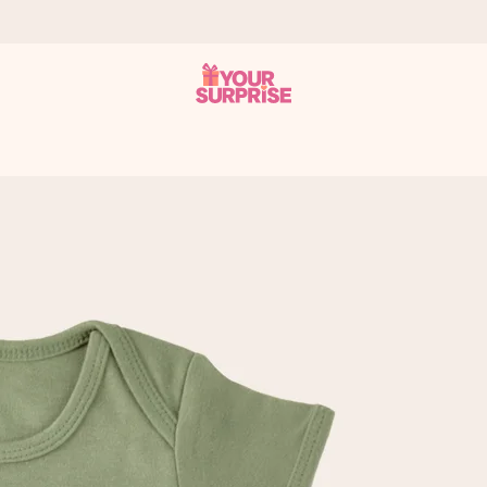
n give den på det helt rette tidspunkt, når den betyder allermest.
ws.
af dig eller en besked, der går lige i hendes hjerte. Intet besvær me