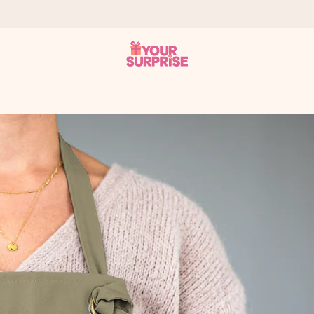
n give den på det helt rette tidspunkt, når den betyder allermest.
ws.
af dig eller en besked, der går lige i hendes hjerte. Intet besvær me