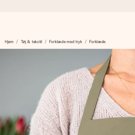
Bestil i dag, sendes inden for 1 hverdag
Hjem
Tøj & tekstil
Forklæde med tryk
Forklæde
Vi laver din gave med omhu og sender den lynhurtigt – så du ka
4,7 (baseret på +15.000 anmeldelser)
Vores gaver inspirerer. Kunderne giver os 4,7 på Google Revie
Gratis kort med hilsen
Lav noget særligt i blot få trin – med hendes navn, et billede 