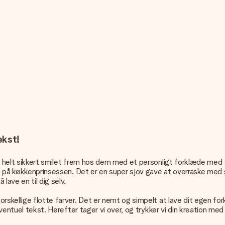
ekst!
r helt sikkert smilet frem hos dem med et personligt forklæde med t
navn på køkkenprinsessen. Det er en super sjov gave at overraske m
lave en til dig selv.
rskellige flotte farver. Det er nemt og simpelt at lave dit egen for
eventuel tekst. Herefter tager vi over, og trykker vi din kreation med