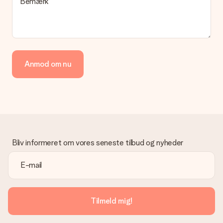
Bemærk
hvilken måde din ordre sendes på? Kontakt venligst vores
kundeservice.
Betaling
Hvordan kan jeg betale min ordre?
Vi tilbyder følgende betalingsmetoder: Dankort, Paypal,
Anmod om nu
kreditkort, faktura via Klarna eller bankoverførsel. I tilfælde af
manuel betaling overførsel, skal du tage højde for en ekstra 3
dage til levering af din gave.
Gave modtaget
Hvad hvis gaven ikke er helt til min smag?
Vi beklager dybt, at din gave ikke er faldet i din smag. Kontakt
venligst vores kundeservice, de hjælper gerne med at finde en
Bliv informeret om vores seneste tilbud og nyheder
passende løsning.
Er fakturaen sendt sammen med ordren?
Ingen faktura sendes med din ordre. Du modtager altid
fakturaen i bekræftelsesemailen, og du kan altid finde den i din
MySurprise-konto. Det betyder at du kan få gaven leveret
Tilmeld mig!
direkte til modtageren, hvilket gør det til en sand
overraskelse!