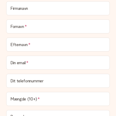
hvem du skal takke for denne dejlige overraskelse.
Firmanavn
Er min gave indpakket?
I øjeblikket har vi (endnu) ikke en gaveindpakningstjeneste til
at pakke din gave. Vi leverer vores gaver i en festlig
emballage. Det betyder, at din gave er klar til at blive givet,
Fornavn
eller at den kan sendes direkte til modtageren.
Leveringstid, leveringsmuligheder og
Efternavn
leveringsomkostninger
Kan jeg vælge en leveringsdato?
Din email
Det er ikke muligt at vælge en bestemt leveringsdato.
Hvad er leveringstiden, og hvornår modtager jeg min
gave?
Dit telefonnummer
Leveringstiden findes på gavens produktside. Du kan stole på,
at vores postfirma leverer din gave på denne dag.
Hvilke leveringsmuligheder kan jeg vælge?
Mængde (10+)
I øjeblikket er det ikke (endnu) muligt at vælge en
leveringsindstilling. Den gave, du vil bestille, sendes enten som
en pakke eller som postkasse levering. Vil du gerne vide