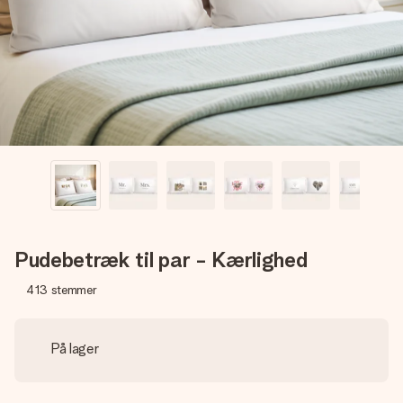
billede af dig eller en besked, der går lige i hendes hjerte.
Intet besvær men udelukkende en masse kærlighed i
øjeblikket.
Pudebetræk til par - Kærlighed
413
stemmer
På lager