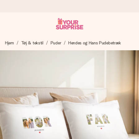
Bestil i dag, sendes inden for 1 hverdag
Hjem
Tøj & tekstil
Puder
Hendes og Hans Pudebetræk
Vi laver din gave med omhu og sender den lynhurtigt – så
du kan give den på det helt rette tidspunkt, når den
betyder allermest.
4,7 (baseret på +15.000 anmeldelser)
Vores gaver inspirerer. Kunderne giver os 4,7 på Google
Reviews.
Gratis kort med hilsen
Lav noget særligt i blot få trin – med hendes navn, et