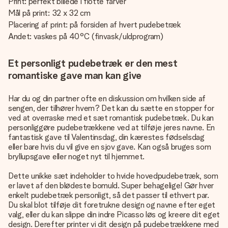
Print: perfekt billede i flotte farver
Mål på print: 32 x 32 cm
Placering af print: på forsiden af hvert pudebetræk
Andet: vaskes på 40°C (finvask/uldprogram)
Et personligt pudebetræk er den mest
romantiske gave man kan give
Har du og din partner ofte en diskussion om hvilken side af
sengen, der tilhører hvem? Det kan du sætte en stopper for
ved at overraske med et sæt romantisk pudebetræk. Du kan
personliggøre pudebetrækkene ved at tilføje jeres navne. En
fantastisk gave til Valentinsdag, din kærestes fødselsdag
eller bare hvis du vil give en sjov gave. Kan også bruges som
bryllupsgave eller noget nyt til hjemmet.
Dette unikke sæt indeholder to hvide hovedpudebetræk, som
er lavet af den blødeste bomuld. Super behagelige! Gør hver
enkelt pudebetræk personligt, så det passer til ethvert par.
Du skal blot tilføje dit foretrukne design og navne efter eget
valg, eller du kan slippe din indre Picasso løs og kreere dit eget
design. Derefter printer vi dit design på pudebetrækkene med