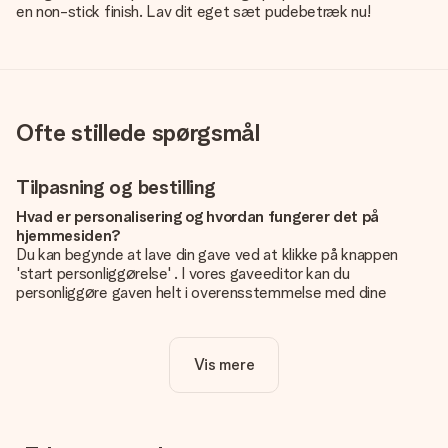
en non-stick finish. Lav dit eget sæt pudebetræk nu!
Ofte stillede spørgsmål
Tilpasning og bestilling
Hvad er personalisering og hvordan fungerer det på
hjemmesiden?
Du kan begynde at lave din gave ved at klikke på knappen
'start personliggørelse' . I vores gaveeditor kan du
personliggøre gaven helt i overensstemmelse med dine
ønsker: Tilføj dit eget billede og / eller tekst. Hvis du vil, kan
du også vælge et smukt design for at gøre din gave helt unik.
Vis mere
Er personalisering inkluderet i prisen?
Prisen der vises på hjemmesiden omfatter personliggørelse
af din gave. Nice and Easy!
Hvordan ved jeg, om mit billede har den rigtige kvalitet?