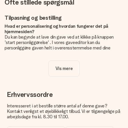
Ofte stillede spørgsmål
Tilpasning og bestilling
Hvad er personalisering og hvordan fungerer det på
hjemmesiden?
Du kan begynde at lave din gave ved at klikke på knappen
'start personliggørelse' . I vores gaveeditor kan du
personliggøre gaven helt i overensstemmelse med dine
ønsker: Tilføj dit eget billede og / eller tekst. Hvis du vil, kan
du også vælge et smukt design for at gøre din gave helt unik.
Vis mere
Er personalisering inkluderet i prisen?
Prisen der vises på hjemmesiden omfatter personliggørelse
af din gave. Nice and Easy!
Hvordan ved jeg, om mit billede har den rigtige kvalitet?
Erhvervssordre
Vi vil være sikre på, at du er helt tilfreds med din gave. Derfor
er det vigtigt at bruge fotos af høj kvalitet. Hvis du er i tvivl
Interesseret i at bestille større antal af denne gave?
om kvaliteten af dit billede, kan du kontakte vores
Kontakt venligst et øjeblikkeligt tilbud. Vi er tilgængelige på
kundeservice og vedlægge dit foto sammen med den gave,
arbejdsdage fra kl. 8.30 til 17.00.
du er interesseret i at bestille. Så kan de tjekke kvaliteten for
dig!