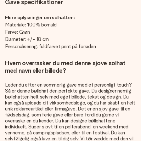
Gave specifikationer
Flere oplysninger om solhatten:
Materiale: 100% bomuld
Farve: Grøn
Diameter: +/- 18 cm
Personalisering: fuldfarvet print på forsiden
Hvem overrasker du med denne sjove solhat
med navn eller billede?
Leder du efter en sommerlig gave med et personligt touch?
Så er denne bøllehat den perfekte gave. Du designer nemlig
bøllehatten helt selv med eget billede, tekst og design. Du
kan også uploade dit virksomhedslogo, og du har skabt en helt
unik reklameartikel eller firmagave. Det er en sjov gave til en
fødselsdag, som ferie gave eller bare fordi du gerne vil
overraske en du kender. Du kan designe bøllehattene
individuelt. Super sjovt til en polterabend, en weekend med
vennerne, på campingspladsen, eller til en festival. Du kan
selvfølgelig også lave en til dig selv. Vi tør vædde med den vil