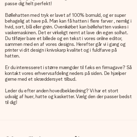
passe dig helt perfekt!
Bøllehatten med tryk er lavet af 100% bomuld, og er super
behagelig at have på. Man kan få hatten i flere farver , nemlig i
hvid, sort, blå eller grøn. Ovenikøbet kan bøllehatten vaskes i
vaskemaskinen. Det er virkeligt nemt at lave din egen solhat.
Du tilføjer bare et billede og en tekst i vores online editor,
sammen med en af vores designs. Herefter går vi i gang og
printer vi dit design i knivskarp kvalitet og i fuldfarve på
hatten.
Er du interesseret i større mængder til f.eks en firmagave? Så
kontakt vores erhvervsafdeling neders på siden. De hjælper
gerne med et skræddersyet tilbud.
Leder du efter anden hovedbeklædning? Vi har et stort
udvalg af huer, hatte og kasketter. Vælg den der passer bedst
til dig!