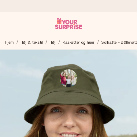
Bestil i dag, sendes inden for 1 hverdag
Hjem
Tøj & tekstil
Tøj
Kasketter og huer
Solhatte - Bøllehat
Vi laver din gave med omhu og sender den lynhurtigt – så
du kan give den på det helt rette tidspunkt, når den
betyder allermest.
4,7 (baseret på +15.000 anmeldelser)
Vores gaver inspirerer. Kunderne giver os 4,7 på Google
Reviews.
Gratis kort med hilsen
Lav noget særligt i blot få trin – med hendes navn, et