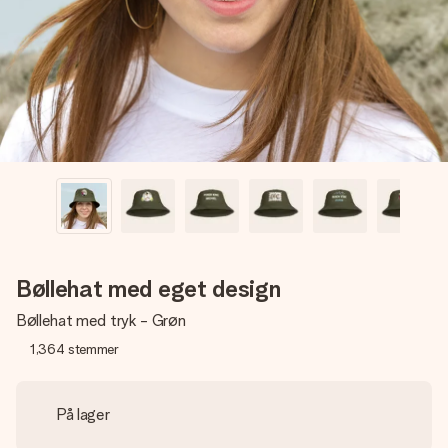
billede af dig eller en besked, der går lige i hendes hjerte.
Intet besvær men udelukkende en masse kærlighed i
øjeblikket.
Bøllehat med eget design
Bøllehat med tryk - Grøn
1,364
stemmer
På lager