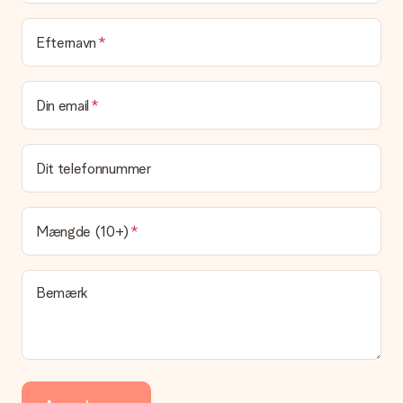
Leveringstid, leveringsmuligheder og
Efternavn
leveringsomkostninger
Kan jeg vælge en leveringsdato?
Din email
Det er ikke muligt at vælge en bestemt leveringsdato.
Hvad er leveringstiden, og hvornår modtager jeg min
gave?
Dit telefonnummer
Leveringstiden findes på gavens produktside. Du kan stole på,
at vores postfirma leverer din gave på denne dag.
Hvilke leveringsmuligheder kan jeg vælge?
Mængde (10+)
I øjeblikket er det ikke (endnu) muligt at vælge en
leveringsindstilling. Den gave, du vil bestille, sendes enten som
en pakke eller som postkasse levering. Vil du gerne vide
Bemærk
hvilken måde din ordre sendes på? Kontakt venligst vores
kundeservice.
Betaling
Hvordan kan jeg betale min ordre?
Vi tilbyder følgende betalingsmetoder: Dankort, Paypal,